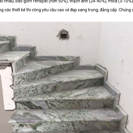
khác nhau; bao gồm fenspat (hơn 50%), thạch anh (24-40%), mica (3-10%
ng các thiết kế thi công yêu cầu cao vẻ đẹp sang trọng, đẳng cấp. Chúng