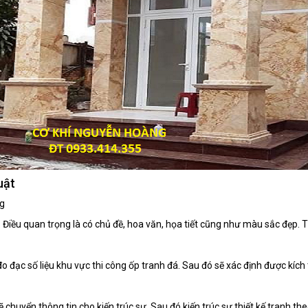
uật
ng
 Điều quan trọng là có chủ đề, hoa văn, họa tiết cũng như màu sắc đẹp.
o đạc số liệu khu vực thi công ốp tranh đá. Sau đó sẽ xác định được kích 
ẽ chuyển thông tin cho kiến trúc sư. Sau đó kiến trúc sư thiết kế tranh 