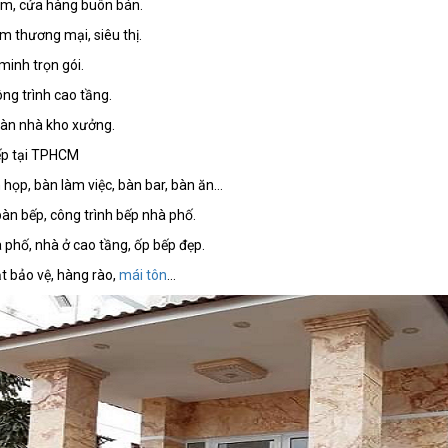
om, cửa hàng buôn bán.
m thương mại, siêu thị.
minh trọn gói.
ng trình cao tầng.
 sàn nhà kho xưởng.
bếp tại TPHCM
họp, bàn làm việc, bàn bar, bàn ăn…
àn bếp, công trình bếp nhà phố.
 phố, nhà ở cao tầng, ốp bếp đẹp.
ắt bảo vệ, hàng rào,
mái tôn
...