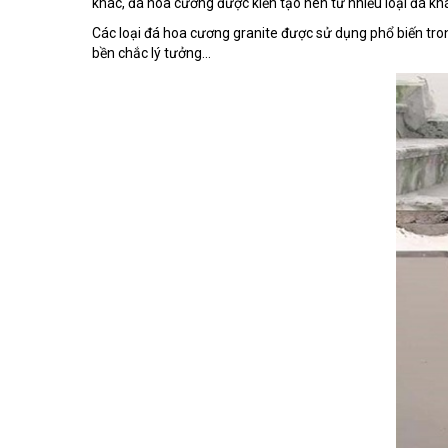
khác, đá hoa cương được kiến tạo nên từ nhiều loại đá 
Các loại đá hoa cương granite được sử dụng phổ biến tro
bền chắc lý tưởng...