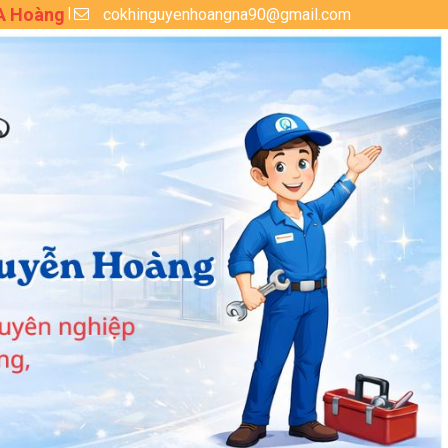
 A Hoàng
cokhinguyenhoangna90@gmail.com
|