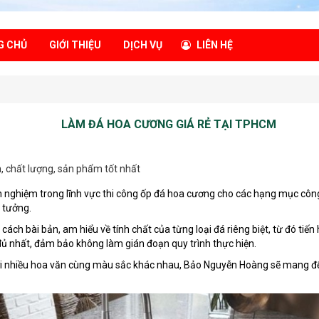
G CHỦ
GIỚI THIỆU
DỊCH VỤ
LIÊN HỆ
LÀM ĐÁ HOA CƯƠNG GIÁ RẺ TẠI TPHCM
, chất lượng, sản phẩm tốt nhất
h nghiệm trong lĩnh vực thi công ốp đá hoa cương cho các hạng mục công 
 tưởng.
ch bài bản, am hiểu về tính chất của từng loại đá riêng biệt, từ đó tiến
 đủ nhất, đảm bảo không làm gián đoạn quy trình thực hiện.
ới nhiều hoa văn cùng màu sắc khác nhau, Bảo Nguyễn Hoàng sẽ mang đế