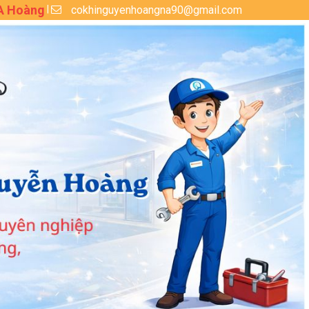
 A Hoàng
cokhinguyenhoangna90@gmail.com
|