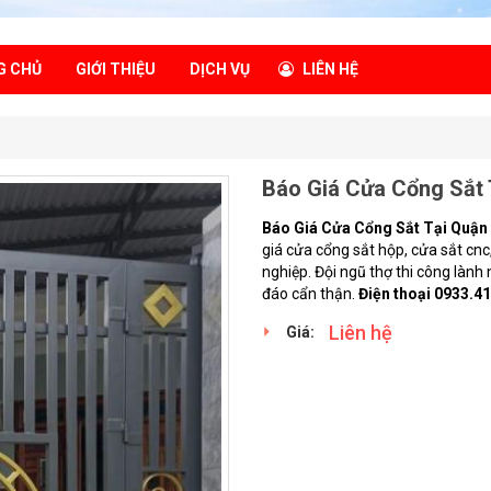
G CHỦ
GIỚI THIỆU
DỊCH VỤ
LIÊN HỆ
Báo Giá Cửa Cổng Sắt 
Báo Giá Cửa Cổng Sắt Tại Quận
giá cửa cổng sắt hộp, cửa sắt cn
nghiệp. Đội ngũ thợ thi công làn
đáo cẩn thận.
Điện thoại 0933.4
Liên hệ
Giá: