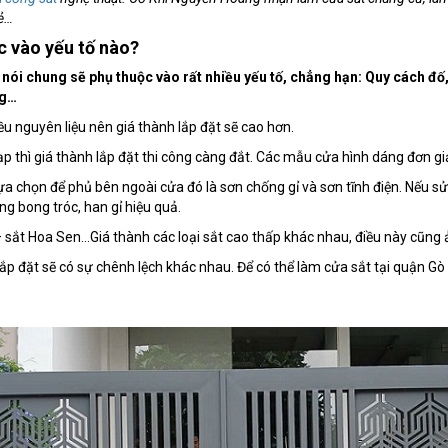
rẻ…
c vào yếu tố nào?
 nói chung sẽ phụ thuộc vào rất nhiều yếu tố, chẳng hạn: Quy cách đố,
ng…
iều nguyên liệu nên giá thành lắp đặt sẽ cao hơn.
tạp thì giá thành lắp đặt thi công càng đắt. Các mẫu cửa hình dáng đơn gi
ựa chọn để phủ bên ngoài cửa đó là sơn chống gỉ và sơn tĩnh điện. Nếu sử
ng bong tróc, han gỉ hiệu quả.
 – sắt Hoa Sen…Giá thành các loại sắt cao thấp khác nhau, điều này cũng 
lắp đặt sẽ có sự chênh lệch khác nhau. Để có thể làm cửa sắt tại quận G