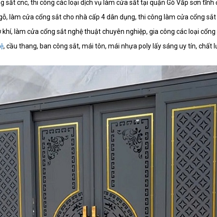
ổng sắt cnc, thi công các loại dịch vụ làm cửa sắt tại quận Gò Vấp sơn tĩn
ả gỗ, làm cửa cổng sắt cho nhà cấp 4 dân dụng, thi công làm cửa cổng sắt
cơ khí, làm cửa cổng sắt nghệ thuật chuyên nghiệp, gia công các loại cổng
vệ
, cầu thang, ban công sắt, mái tôn, mái nhựa poly lấy sáng uy tín, chất 