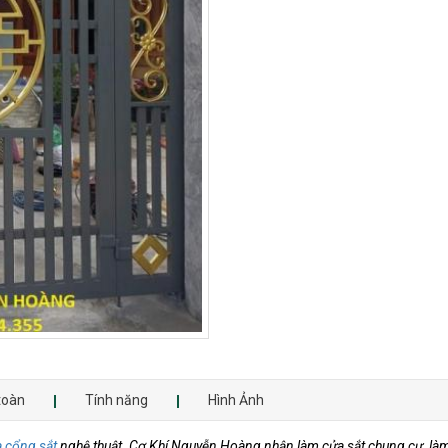
toàn
Tính năng
Hình Ảnh
a cổng sắt
nghệ thuật. Cơ Khí Nguyễn Hoàng nhận làm cửa sắt chung cư, làm c