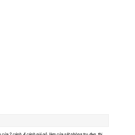
ửa 2 cánh, 4 cánh giả gỗ, làm cửa sắt phòng trọ đẹp, thi