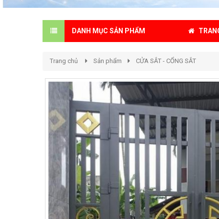
TRAN
DANH MỤC SẢN PHẨM
Trang chủ
Sản phẩm
CỬA SẮT - CỔNG SẮT