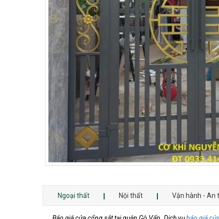
Ngoại thất
Nội thất
Vận hành - An 
Báo giá cửa cổng sắt tại quận Gò Vấp. Dịch vụ
báo giá cử