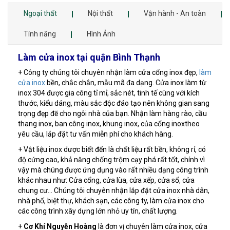
Ngoại thất
Nội thất
Vận hành - An toàn
Tính năng
Hình Ảnh
Làm cửa inox tại quận Bình Thạnh
+ Công ty chúng tôi chuyên nhận làm cửa cổng inox đẹp,
làm
cửa inox
bền, chắc chắn, mẫu mã đa dạng. Cửa inox làm từ
inox 304 được gia công tỉ mỉ, sắc nét, tinh tế cùng với kích
thước, kiểu dáng, màu sắc độc đáo tạo nên không gian sang
trọng đẹp đẽ cho ngôi nhà của bạn. Nhận làm hàng rào, cầu
thang inox, ban công inox, khung inox, của cổng inoxtheo
yêu cầu, lắp đặt tư vấn miễn phí cho khách hàng.
+ Vật liệu inox dược biết đến là chất liệu rất bền, không rỉ, có
độ cứng cao, khả năng chống trộm cạy phá rất tốt, chính vì
vậy mà chúng được ứng dụng vào rất nhiều dạng công trình
khác nhau như: Cửa cổng, cửa lùa, cửa xếp, cửa sổ, cửa
chung cư... Chúng tôi chuyên nhận lắp đặt cửa inox nhà dân,
nhà phố, biệt thự, khách sạn, các công ty, làm cửa inox cho
các công trình xây dựng lớn nhỏ uy tín, chất lượng.
+
Cơ Khí Nguyễn Hoàng
là đơn vị chuyên làm cửa inox, cửa