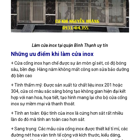
Làm cửa inox tại quận Bình Thạnh uy tín
Những ưu điểm khi làm cửa inox
+ Cửa cổng inox hạn chế được sự ăn mòn gỉ sét, có độ bóng
sâu, bền đẹp. Hàng năm không mất công sơn sửa bảo dưỡng
độ bền cao
+ Tính thẩm mỹ: Được sản xuất từ chất liệu inox 201 hoặc
304, cửa có màu sắc sáng bóng tạo không gian hiện đại kết
hợp với nan hoa, họa tiết, tạo hình mang lại cho bộ cửa cổng
inox sự mềm mại và thanh thoát.
+ Tính an toàn: Đặc tính của inox là cứng hơn sắt rất nhiều
lần do đó mà tính an toàn cao hơn sắt.
+ Sang trọng: Các mẫu cửa cổng inox được thiết kế tỉ mỉ, các
đường nét hoa văn tinh tế cộng với kích thước, kiểu dáng,