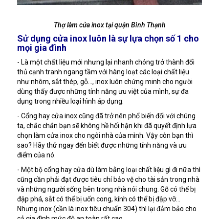
Thợ làm cửa inox tại quận Bình Thạnh
Sử dụng cửa inox luôn là sự lựa chọn số 1 cho
mọi gia đình
- Là một chất liệu mới nhưng lại nhanh chóng trở thành đối
thủ cạnh tranh ngang tầm với hàng loạt các loại chất liệu
như nhôm, sắt thép, gỗ…, inox luôn chứng minh cho người
dùng thấy được những tính năng ưu việt của mình, sự đa
dụng trong nhiều loại hình áp dụng.
- Cổng hay cửa inox cũng đã trở nên phổ biến đối với chúng
ta, chắc chắn bạn sẽ không hề hối hận khi đã quyết định lựa
chọn làm cửa inox cho ngôi nhà của mình. Vậy còn bạn thì
sao? Hãy thử ngay đển biết được những tính năng và ưu
điểm của nó.
- Một bộ cổng hay cửa dù làm bằng loại chất liệu gì đi nữa thì
cũng cần phải đạt được tiêu chí bảo vệ cho tài sản trong nhà
và những người sống bên trong nhà nói chung. Gỗ có thể bị
đập phá, sắt có thể bị uốn cong, kính có thể bị đập vỡ…
Nhưng inox (cần là inox tiêu chuẩn 304) thì lại đảm bảo cho
cả gia đình mức độ an toàn rất cao.