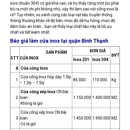
inox chuẩn 304) có giá khá cao, và họ thấy rằng một lúc phải
bỏ ra một chi phí không nhỏ, vậy thì làm sao nói cổng inox là
rẻ? Tuy nhiên, so sánh cùng các loại vật liệu truyền thống
thông thường khác về độ bền, mức độ dễ hư hỏng, mức độ
đảm bảo an toàn… bạn sẽ thấy loại chất liệu này là tối ưu
nhất và tiết kiệm nhất.
Báo giá làm cửa inox tại quận Bình Thạnh
ĐƠN GIÁ
SẢN PHẨM
ĐVT
STT
CỬA INOX
Inox 201
Inox 304
A
Cửa cổng Inox
Cửa cổng Inox hộp dày 1.0ly
1
85.000
110.000
Kg
– 1.2ly – 1.5ly
Cửa cổng xếp Inox
CN Đài
2
loan.
1.150.000
1.400.000
M2
Không lá gió
Cửa cổng xếp Inox CN Đài
3
loan.
1.450.000
1.900.000
M2
Có lá gió