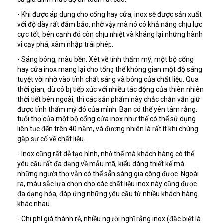
- Khi được áp dụng cho cổng hay cửa, inox sẽ được sản xuất
với độ dày rất đảm bảo, nhờ vậy mà nó có khả năng chịu lực
cực tốt, bên cạnh đó còn chịu nhiệt và kháng lại những hành
vi cạy phá, xâm nhập trái phép.
- Sáng bóng, màu bền: Xét về tính thẩm mỹ, một bộ cổng
hay cửa inox mang lại cho tổng thể không gian một độ sáng
tuyệt vời nhờ vào tính chất sáng và bóng của chất liệu. Qua
thời gian, dù có bị tiếp xúc với nhiều tác động của thiên nhiên
thời tiết bên ngoài, thì các sản phẩm này chắc chắn vẫn giữ
được tính thẩm mỹ đó của mình. Bạn có thể yên tâm rằng,
tuổi thọ của một bộ cổng cửa inox như thế có thể sử dụng
liên tục đến trên 40 năm, và đương nhiên là rất ít khi chúng
gặp sự cố về chất liệu.
- Inox cũng rất dễ tạo hình, nhờ thế mà khách hàng có thể
yêu cầu rất đa dạng về mẫu mã, kiểu dáng thiết kế mà
những người thợ vẫn có thể sẵn sàng gia công được. Ngoài
ra, màu sắc lựa chọn cho các chất liệu inox này cũng được
đa dạng hóa, đáp ứng những yêu cầu từ nhiều khách hàng
khác nhau.
- Chi phí giá thành rẻ, nhiều người nghĩ rằng inox (đặc biệt là