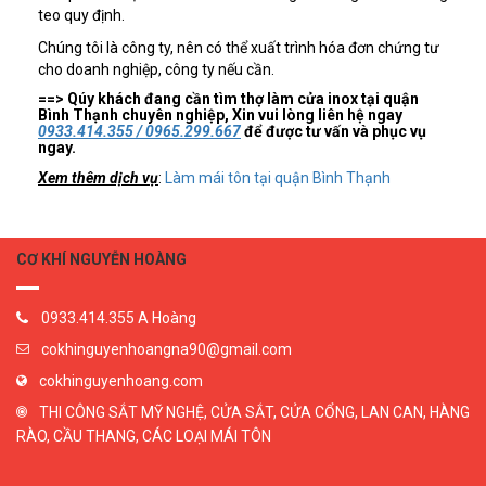
teo quy định.
Chúng tôi là công ty, nên có thể xuất trình hóa đơn chứng tư
cho doanh nghiệp, công ty nếu cần.
==> Qúy khách đang cần tìm thợ làm cửa inox tại quận
Bình Thạnh chuyên nghiệp, Xin vui lòng liên hệ ngay
0933.414.355 / 0965.299.667
để được tư vấn và phục vụ
ngay.
Xem thêm dịch vụ
:
Làm mái tôn tại quận Bình Thạnh
CƠ KHÍ NGUYỄN HOÀNG
0933.414.355 A Hoàng
cokhinguyenhoangna90@gmail.com
cokhinguyenhoang.com
THI CÔNG SẮT MỸ NGHỆ, CỬA SẮT, CỬA CỔNG, LAN CAN, HÀNG
RÀO, CẦU THANG, CÁC LOẠI MÁI TÔN