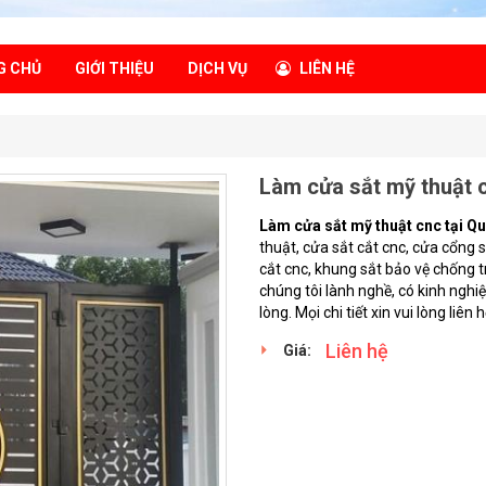
G CHỦ
GIỚI THIỆU
DỊCH VỤ
LIÊN HỆ
Làm cửa sắt mỹ thuật c
Làm cửa sắt mỹ thuật cnc tại Q
thuật, cửa sắt cắt cnc, cửa cổng 
cắt cnc, khung sắt bảo vệ chống 
chúng tôi lành nghề, có kinh ngh
lòng. Mọi chi tiết xin vui lòng liên 
Liên hệ
Giá: