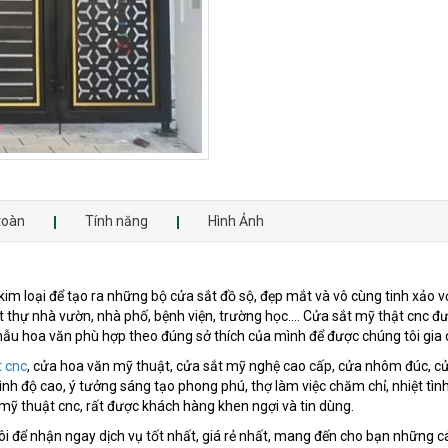
toàn
Tính năng
Hình Ảnh
im loại để tạo ra những bộ cửa sắt đồ sộ, đẹp mắt và vô cùng tinh xảo v
t thự nhà vườn, nhà phố, bệnh viện, trường học…. Cửa sắt mỹ thật cnc đư
mẫu hoa văn phù hợp theo đúng sở thích của mình để được chúng tôi gia 
t cnc
, cửa hoa văn mỹ thuật, cửa sắt mỹ nghệ cao cấp, cửa nhôm đúc, c
rình độ cao, ý tưởng sáng tạo phong phú, thợ làm việc chăm chỉ, nhiệt tì
 mỹ thuật cnc, rất được khách hàng khen ngợi và tin dùng.
tôi để nhận ngay dịch vụ tốt nhất, giá rẻ nhất, mang đến cho bạn những 