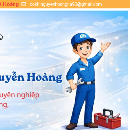
 A Hoàng
cokhinguyenhoangna90@gmail.com
|