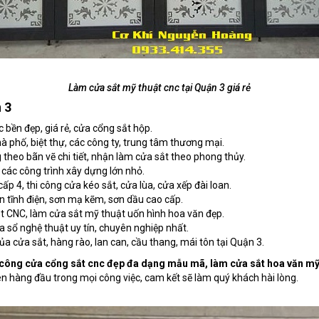
Làm cửa sắt mỹ thuật cnc tại Quận 3 giá rẻ
 3
 bền đẹp, giá rẻ, cửa cổng sắt hộp.
 phố, biệt thự, các công ty, trung tâm thương mại.
 theo bãn vẽ chi tiết, nhận làm cửa sắt theo phong thủy.
 các công trình xây dựng lớn nhỏ.
ấp 4, thi công cửa kéo sắt, cửa lùa, cửa xếp đài loan.
ơn tĩnh điện, sơn mạ kẽm, sơn dầu cao cấp.
t CNC, làm cửa sắt mỹ thuật uốn hình hoa văn đẹp.
a sổ nghệ thuật uy tín, chuyên nghiệp nhất.
 cửa sắt, hàng rào, lan can, cầu thang, mái tôn tại Quận 3.
i công cửa cổng sắt cnc đẹp đa dạng mẫu mã, làm cửa sắt hoa văn mỹ 
lên hàng đầu trong mọi công việc, cam kết sẽ làm quý khách hài lòng.