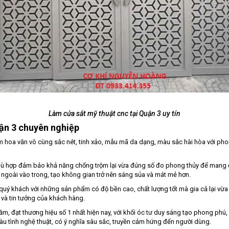
Làm cửa sắt mỹ thuật cnc tại Quận 3 uy tín
uận 3 chuyên nghiệp
 hoa văn vô cùng sắc nét, tinh xảo, mẫu mã da dạng, màu sắc hài hòa với phon
phù hợp đảm bảo khả năng chống trộm lại vừa đúng số đo phong thủy để mang đến
ngoài vào trong, tạo không gian trở nên sáng sủa và mát mẻ hơn.
 quý khách với những sản phẩm có độ bền cao, chất lượng tốt mà gia cả lại v
 và tin tưởng của khách hàng.
m, đạt thương hiệu số 1 nhất hiện nay, với khối óc tư duy sáng tạo phong phú,
àu tình nghệ thuật, có ý nghĩa sâu sắc, truyền cảm hứng đến người dùng.