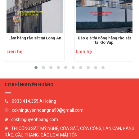
Làm hàng rào sắt tại Long An
Báo giá thi công hàng rào sắt
tại Gò Vấp
Liên hệ
Liên hệ
CƠ KHÍ NGUYỄN HOÀNG
0933.414.355 A Hoàng
cokhinguyenhoangna90@gmail.com
cokhinguyenhoang.com
THI CÔNG SẮT MỸ NGHỆ, CỬA SẮT, CỬA CỔNG, LAN CAN, HÀNG
RÀO, CẦU THANG, CÁC LOẠI MÁI TÔN