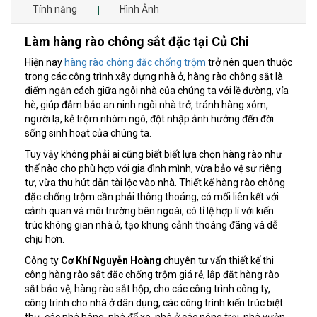
Tính năng
Hình Ảnh
Làm hàng rào chông sắt đặc tại Củ Chi
Hiện nay
hàng rào chông đặc chống trộm
trở nên quen thuộc
trong các công trình xây dựng nhà ở, hàng rào chông sắt là
điểm ngăn cách giữa ngôi nhà của chúng ta với lề đường, vỉa
hè, giúp đảm bảo an ninh ngôi nhà trở, tránh hàng xóm,
người lạ, kẻ trộm nhòm ngó, đột nhập ảnh hưởng đến đời
sống sinh hoạt của chúng ta.
Tuy vậy không phải ai cũng biết biết lựa chọn hàng rào như
thế nào cho phù hợp với gia đình mình, vừa bảo vệ sự riêng
tư, vừa thu hút dẫn tài lộc vào nhà. Thiết kế hàng rào chông
đặc chống trộm cần phải thông thoáng, có mối liên kết với
cảnh quan và môi trường bên ngoài, có tỉ lệ hợp lí với kiến
trúc không gian nhà ở, tạo khung cảnh thoáng đãng và dễ
chịu hơn.
Công ty
Cơ Khí Nguyễn Hoàng
chuyên tư vấn thiết kế thi
công hàng rào sắt đặc chống trộm giá rẻ, lắp đặt hàng rào
sắt bảo vệ, hàng rào sắt hộp, cho các công trình công ty,
công trình cho nhà ở dân dụng, các công trình kiến trúc biệt
thự, các nhà hàng, nhà để xe, nhà ở các nông trại, nhà vườn…