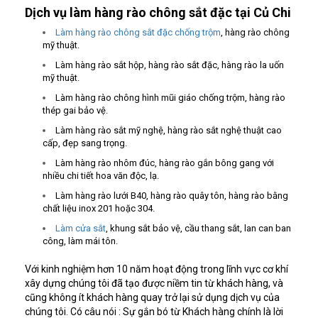
Dịch vụ làm hàng rào chông sắt đặc tại Củ Chi
Làm hàng rào chông sắt đặc chống trộm
, hàng rào chông
mỹ thuật.
Làm hàng rào sắt hộp, hàng rào sắt đặc, hàng rào la uốn
mỹ thuật.
Làm hàng rào chông hình mũi giáo chống trộm, hàng rào
thép gai bảo vệ.
Làm hàng rào sắt mỹ nghệ, hàng rào sắt nghệ thuật cao
cấp, đẹp sang trọng.
Làm hàng rào nhôm đúc, hàng rào gắn bông gang với
nhiều chi tiết hoa văn độc, lạ.
Làm hàng rào lưới B40, hàng rào quây tôn, hàng rào bằng
chất liệu inox 201 hoặc 304.
Làm cửa sắt
, khung sắt bảo vệ, cầu thang sắt, lan can ban
công, làm mái tôn.
Với kinh nghiệm hơn 10 năm hoạt động trong lĩnh vực cơ khí
xây dựng chúng tôi đã tạo được niềm tin từ khách hàng, và
cũng không ít khách hàng quay trở lại sử dụng dịch vụ của
chúng tôi. Có câu nói : Sự gắn bó từ Khách hàng chính là lời