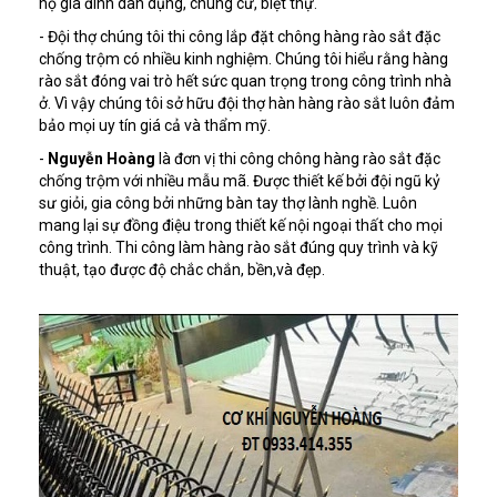
hộ gia đình dân dụng, chung cư, biệt thự.
- Đội thợ chúng tôi thi công lắp đặt chông hàng rào sắt đặc
chống trộm có nhiều kinh nghiệm. Chúng tôi hiểu rằng hàng
rào sắt đóng vai trò hết sức quan trọng trong công trình nhà
ở. Vì vậy chúng tôi sở hữu đội thợ hàn hàng rào sắt luôn đảm
bảo mọi uy tín giá cả và thẩm mỹ.
-
Nguyễn Hoàng
là đơn vị thi công chông hàng rào sắt đặc
chống trộm với nhiều mẫu mã. Được thiết kế bởi đội ngũ kỷ
sư giỏi, gia công bởi những bàn tay thợ lành nghề. Luôn
mang lại sự đồng điệu trong thiết kế nội ngoại thất cho mọi
công trình. Thi công làm hàng rào sắt đúng quy trình và kỹ
thuật, tạo được độ chắc chắn, bền,và đẹp.