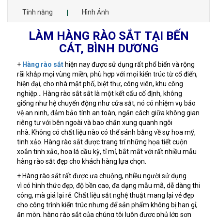
Tính năng
Hình Ảnh
LÀM HÀNG RÀO SẮT TẠI BẾN
CÁT, BÌNH DƯƠNG
+
Hàng rào sắt
hiện nay được sử dụng rất phổ biến và rộng
rãi khắp mọi vùng miền, phù hợp với mọi kiến trúc từ cổ điển,
hiện đại, cho nhà mặt phố, biệt thự, công viên, khu công
nghiệp… Hàng rào sắt sắt là một kết cấu cố định, không
giống như hệ chuyển động như cửa sắt, nó có nhiệm vụ bảo
vệ an ninh, đảm bảo tính an toàn, ngăn cách giữa không gian
riêng tư với bên ngoài và bao chắn xung quanh ngôi
nhà. Không có chất liệu nào có thể sánh bằng về sự hoa mỹ,
tinh xảo. Hàng rào sắt được trang trí những họa tiết cuộn
xoắn tinh xảo, hoa lá cầu kỳ, tỉ mỉ, bắt mắt với rất nhiều mẫu
hàng rào sắt đẹp cho khách hàng lựa chọn.
+ Hàng rào sắt rất được ưa chuộng, nhiều người sử dụng
vì có hình thức đẹp, độ bền cao, đa dạng mẫu mã, dễ dàng thi
công, mà giá lại rẻ. Chất liệu sắt nghệ thuật mang lại vẻ đẹp
cho công trình kiến trúc nhưng để sản phẩm không bị han gỉ,
ăn mòn, hàng rào sắt của chúng tôi luôn được phủ lớp sơn