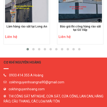
Làm hàng rào sắt tại Long An
Báo giá thi công hàng rào sắt
tại Gò Vấp
Liên hệ
Liên hệ
CƠ KHÍ NGUYỄN HOÀNG
0933.414.355 A Hoàng
cokhinguyenhoangna90@gmail.com
cokhinguyenhoang.com
THI CÔNG SẮT MỸ NGHỆ, CỬA SẮT, CỬA CỔNG, LAN CAN, HÀNG
RÀO, CẦU THANG, CÁC LOẠI MÁI TÔN