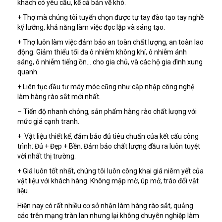
khách có yêu cầu, kể cả bản vẽ khó.
+ Thợ mà chúng tôi tuyển chọn được tự tay đào tạo tay nghề
kỹ lưỡng, khả năng làm việc đọc lập và sáng tạo.
+ Thợ luôn làm việc đảm bảo an toàn chất lượng, an toàn lao
động. Giảm thiểu tối đa ô nhiễm không khí, ô nhiễm ánh
sáng, ô nhiễm tiếng ồn… cho gia chủ, và các hộ gia đình xung
quanh.
+ Liên tục đầu tư máy móc cũng như cập nhập công nghệ
làm hàng rào sắt mới nhất.
– Tiến độ nhanh chóng, sản phẩm hàng rào chất lượng với
mức giá cạnh tranh.
+ Vật liệu thiết kế, đảm bảo đủ tiêu chuẩn của kết cấu công
trình: Đủ + Đẹp + Bền. Đảm bảo chất lượng đầu ra luôn tuyệt
vời nhất thị trường.
+ Giá luôn tốt nhất, chúng tôi luôn công khai giá niêm yết của
vật liệu với khách hàng. Không mập mờ, úp mở, tráo đổi vật
liệu.
Hiện nay có rất nhiều cơ sở nhận làm hàng rào sắt, quảng
cáo trên mạng tràn lan nhưng lại không chuyên nghiệp làm