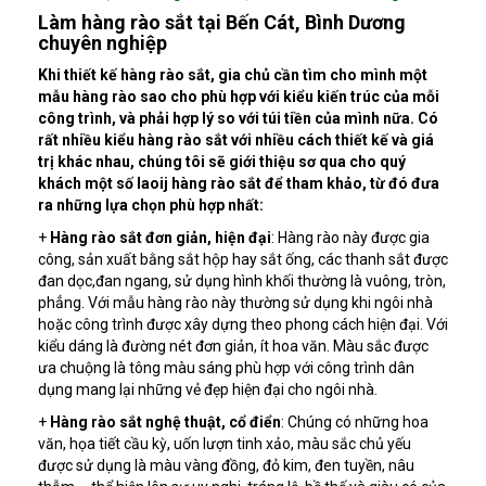
Làm hàng rào sắt tại Bến Cát, Bình Dương
chuyên nghiệp
Khi thiết kế hàng rào sắt, gia chủ cần tìm cho mình một
mẫu hàng rào sao cho phù hợp với kiểu kiến trúc của mỗi
công trình, và phải hợp lý so với túi tiền của mình nữa. Có
rất nhiều kiểu hàng rào sắt với nhiều cách thiết kế và giá
trị khác nhau, chúng tôi sẽ giới thiệu sơ qua cho quý
khách một số laoij hàng rào sắt để tham khảo, từ đó đưa
ra những lựa chọn phù hợp nhất:
+
Hàng rào sắt đơn giản, hiện đại
: Hàng rào này được gia
công, sản xuất bằng sắt hộp hay sắt ống, các thanh sắt được
đan dọc,đan ngang, sử dụng hình khối thường là vuông, tròn,
phẳng. Với mẫu hàng rào này thường sử dụng khi ngôi nhà
hoặc công trình được xây dựng theo phong cách hiện đại. Với
kiểu dáng là đường nét đơn giản, ít hoa văn. Màu sắc được
ưa chuộng là tông màu sáng phù hợp với công trình dân
dụng mang lại những vẻ đẹp hiện đại cho ngôi nhà.
+
Hàng rào sắt nghệ thuật, cổ điển
: Chúng có những hoa
văn, họa tiết cầu kỳ, uốn lượn tinh xảo, màu sắc chủ yếu
được sử dụng là màu vàng đồng, đỏ kim, đen tuyền, nâu