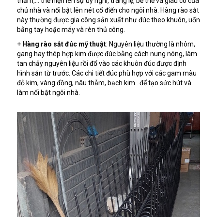
thẫm,… thể hiện lên sự uy nghi, tráng lệ, bề thế và giàu có của
chủ nhà và nổi bật lên nét cổ điển cho ngôi nhà. Hàng rào sắt
này thường được gia công sản xuất như đúc theo khuôn, uốn
bằng tay hoặc máy và rèn thủ công.
+
Hàng rào sắt đúc mỹ thuật
: Nguyên liệu thường là nhôm,
gang hay thép hợp kim được đúc bằng cách nung nóng, làm
tan chảy nguyên liệu rồi đổ vào các khuôn đúc được định
hình sẵn từ trước. Các chi tiết đúc phù hợp với các gam màu
đỏ kim, vàng đồng, nâu thẫm, bạch kim...để tạo sức hút và
làm nổi bật ngôi nhà.