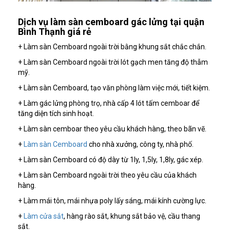
Dịch vụ làm sàn cemboard gác lửng tại quận
Bình Thạnh giá rẻ
+ Làm sàn Cemboard ngoài trời bằng khung sắt chắc chắn.
+ Làm sàn Cemboard ngoài trời lót gạch men tăng độ thẫm
mỹ.
+ Làm sàn Cemboard, tạo văn phòng làm việc mới, tiết kiệm.
+ Làm gác lửng phòng trọ, nhà cấp 4 lót tấm cemboar để
tăng diện tích sinh hoạt.
+ Làm sàn cemboar theo yêu cầu khách hàng, theo bãn vẽ.
+
Làm sàn Cemboard
cho nhà xưởng, công ty, nhà phố.
+ Làm sàn Cemboard có độ dày từ 1ly, 1,5ly, 1,8ly, gác xép.
+ Làm sàn Cemboard ngoài trời theo yêu cầu của khách
hàng.
+ Làm mái tôn, mái nhựa poly lấy sáng, mái kính cường lực.
+
Làm cửa sắt
, hàng rào sắt, khung sắt bảo vệ, cầu thang
sắt.