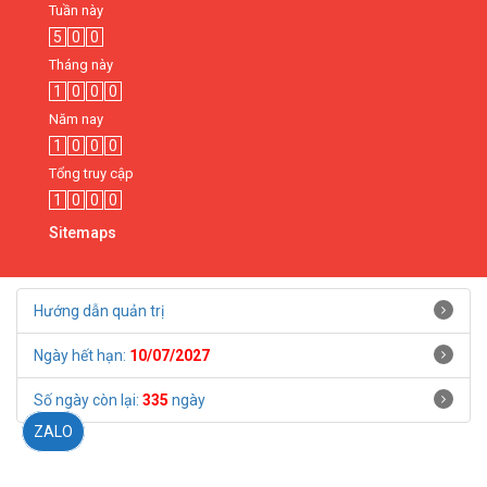
Tuần này
5
0
0
Tháng này
1
0
0
0
Năm nay
1
0
0
0
Tổng truy cập
1
0
0
0
Sitemaps
Hướng dẫn quản trị
Ngày hết hạn:
10/07/2027
Số ngày còn lại:
335
ngày
ZALO