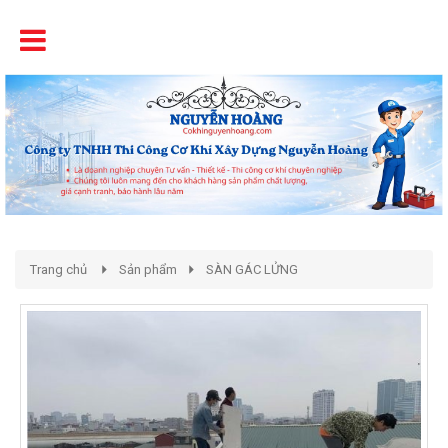
Tên
Chất Lượng - Uy Tín - Giá Cạnh Tranh
Trang chủ
Sản phẩm
SÀN GÁC LỬNG