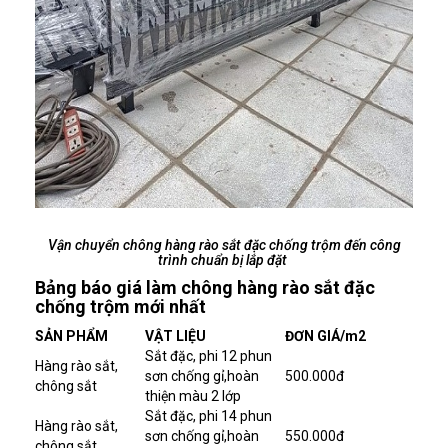
Vận chuyển chông hàng rào sắt đặc chống trộm đến công
trình chuẩn bị lắp đặt
Bảng báo giá làm chông hàng rào sắt đặc
chống trộm mới nhất
SẢN PHẨM
VẬT LIỆU
ĐƠN GIÁ/m2
Sắt đặc, phi 12 phun
Hàng rào sắt,
sơn chống gỉ,hoàn
500.000đ
chông sắt
thiện màu 2 lớp
Sắt đặc, phi 14 phun
Hàng rào sắt,
sơn chống gỉ,hoàn
550.000đ
chông sắt