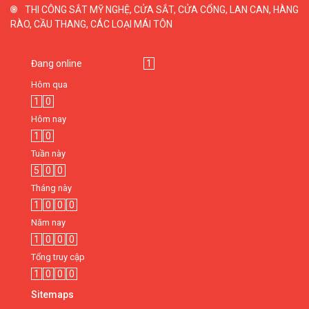
THI CÔNG SẮT MỸ NGHỆ, CỬA SẮT, CỬA CỔNG, LAN CAN, HÀNG
RÀO, CẦU THANG, CÁC LOẠI MÁI TÔN
Đang online
1
Hôm qua
1
0
Hôm nay
1
0
Tuần này
5
0
0
Tháng này
1
0
0
0
Năm nay
1
0
0
0
Tổng truy cập
1
0
0
0
Sitemaps