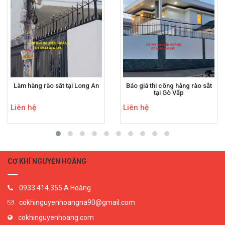
Làm hàng rào sắt tại Long An
Báo giá thi công hàng rào sắt
tại Gò Vấp
Liên hệ
Liên hệ
CƠ KHÍ NGUYỄN HOÀNG
0933.414.355 A Hoàng
cokhinguyenhoangna90@gmail.com
cokhinguyenhoang.com