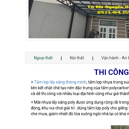
Ngoại thất
Nội thất
Vận hành - An 
THI CÔNG
+
Tấm lợp lấy sáng thông minh
, tấm lợp nhựa trong s
liên kết chặt chẽ tạo nên đặc trưng của tấm polycarbon
và dễ thị công với nhiều loại địa hình cũng như giá thà
+ Mái nhựa lấy sáng poly được ứng dụng rộng rãi trong 
động, khu vui chơi giải trí...dùng tấm lợp poly cho gi
che mưa, giảm nhiệt độ tỏa xuông ngôi nhà lại có khả n