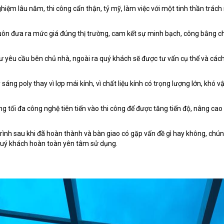
nghiệm lâu năm, thi công cẩn thận, tỷ mỹ, làm việc với một tinh thần trác
i luôn đưa ra mức giá đúng thị trường, cam kết sự minh bạch, công bằng 
 yêu cầu bên chủ nhà, ngoài ra quý khách sẽ được tư vấn cụ thể và cách th
áng poly thay vì lợp mái kính, vì chất liệu kính có trọng lượng lớn, khó v
ng tối đa công nghệ tiên tiến vào thi công để được tăng tiến độ, nâng cao
rình sau khi đã hoàn thành và bàn giao có gặp vấn đề gì hay không, chún
 quý khách hoàn toàn yên tâm sử dụng.