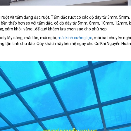
ỗng ruột và tấm dạng đặc ruột. Tấm đặc ruột có các độ dày từ 3mm, 5m
ộ bền thấp hơn so với tấm đặc, có độ dày từ 5mm, 8mm, 10mm, 12mm, k
g, xám khói, vàng...để quý khách lựa chọn sao cho phù hợp.
poly lấy sáng, mái tôn, mái ngói,
mái kính cường lực
, mái bạt chuyên nghi
ng tận tình chu đáo. Qúy khách hãy liên hệ ngay cho Cơ Khí Nguyễn Hoàng