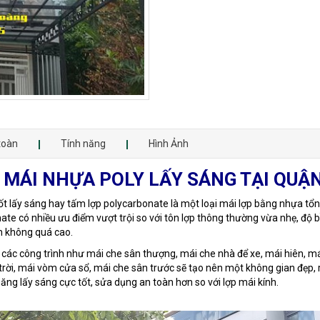
toàn
Tính năng
Hình Ảnh
 MÁI NHỰA POLY LẤY SÁNG TẠI QUẬ
uốt lấy sáng hay tấm lợp polycarbonate là một loại mái lợp bằng nhựa t
ate có nhiều ưu điểm vượt trội so với tôn lợp thông thường vừa nhẹ, độ b
nh không quá cao.
các công trình như mái che sân thượng, mái che nhà để xe, mái hiên, mái
ếng trời, mái vòm cửa sổ, mái che sân trước sẽ tạo nên một không gian đẹ
ăng lấy sáng cực tốt, sửa dụng an toàn hơn so với lợp mái kính.