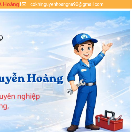
 A Hoàng
cokhinguyenhoangna90@gmail.com
|