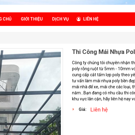
G CHỦ
GIỚI THIỆU
DỊCH VỤ
LIÊN HỆ
Thi Công Mái Nhựa Pol
Công ty chúng tôi chuyên nhận t
poly rỗng ruột từ 5mm - 10mm với
cung cấp cắt tấm lợp poly theo yê
tư vấn làm mái nhựa poly bền đẹp
mái nhà để xe, mái che các loại, 
năm...Bạn đang có nhu cầu thi c
khu vực lân cận, hãy liên hệ nay v
Liên hệ
Giá: