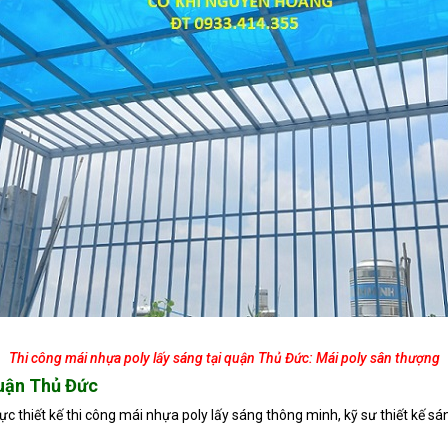
Thi công mái nhựa poly lấy sáng tại quận Thủ Đức: Mái poly sân thượng
quận Thủ Đức
vực thiết kế thi công mái nhựa poly lấy sáng thông minh, kỹ sư thiết kế 