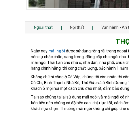
Ngoại thất
Nội thất
Vận hành - An 
THỢ
Ngày nay
mái ngói
được sử dụng rộng rãi trong ngoại th
nên sự chắc chắn, sang trọng, đẳng cấp cho ngôi nhà.
mái ngói Thái Lan cho nhà ở, nhà dân, nhà phố, chùa ch
hàng chính hãng, thi công chất lượng, bảo hành 1 năm 
Không chỉ thi công ở Gò Vấp, chúng tôi còn nhận thi côn
Củ Chi, Bình Thạnh, Nhà Bè, Thủ Đức và ở Bình Dương. V
khách ở mọi nơi một cách chu đáo nhất, đảm bảo đúng 
Tại sao chúng ta lại sử dụng mái ngói và mái ngói có 
tiên tiến nên chúng có độ bền cao, chịu lực tốt, cách 
khách lựa chọn. Thi công mái ngói không chỉ giúp che 