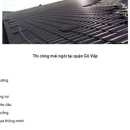
Thi công mái ngói tại quận Gò Vấp
hượng.
ng cư.
yêu cầu.
 cổng.
hựa thông minh.