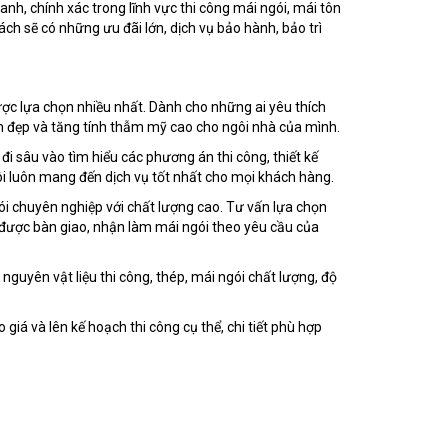
anh, chính xác trong lĩnh vực thi công mái ngói, mái tôn
 sẽ có những ưu đãi lớn, dịch vụ bảo hành, bảo trì
được lựa chọn nhiều nhất. Dành cho những ai yêu thích
làm đẹp và tăng tính thẫm mỹ cao cho ngôi nhà của mình.
 sâu vào tìm hiểu các phương án thi công, thiết kế
tôi luôn mang đến dịch vụ tốt nhất cho mọi khách hàng.
ói chuyên nghiệp với chất lượng cao. Tư vấn lựa chọn
n được bàn giao, nhận làm mái ngói theo yêu cầu của
guyên vật liệu thi công, thép, mái ngói chất lượng, độ
giá và lên kế hoạch thi công cụ thể, chi tiết phù hợp