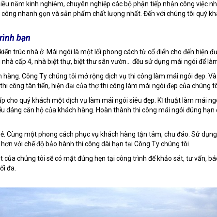
g nhiều năm kinh nghiệm, chuyên nghiệp các bộ phận tiếp nhận công việc nh
i công nhanh gọn và sản phẩm chất lượng nhất. Đến với chúng tôi quý khách
trình bạn
kiến trúc nhà ở. Mái ngói là một lối phong cách từ cổ điển cho đến hiện 
 nhà cấp 4, nhà biệt thự, biệt thư sân vườn... đều sử dụng mái ngói để 
àng. Công Ty chúng tôi mở rộng dịch vụ thi công làm mái ngói đẹp. Và đi
 thi công tân tiến, hiện đại của thợ thi công làm mái ngói đẹp của chúng 
p cho quý khách một dịch vụ làm mái ngói siêu đẹp. Kĩ thuật làm mái ng
 kiểu dáng căn hộ của khách hàng. Hoàn thành thi công mái ngói đúng hạ
 rẻ. Cùng một phong cách phục vụ khách hàng tận tâm, chu đáo. Sử dụng n
hơn với chế độ bảo hành thi công dài hạn tại Công Ty chúng tôi.
của chúng tôi sẽ có mặt đúng hẹn tại công trình để khảo sát, tư vấn, báo 
ối đa.