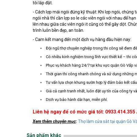
tôi lắp đặt.
- Cách lợp mái ngói đúng kỹ thuật: Khi lợp ngói, chúng t
ngói nhà thì cần lợp so le các viên ngói với nhau để hạ
lên nhau giữa các viên ngói it cũng có thể gây dột. Chú
trình luôn bền đẹp, an toàn.
- Cam kết mang đến một dịch vụ hàng đầu hiện nay:
Đội ngũ thợ chuyên nghiệp trong thi công sẽ đem đế
Có nhiều kinh nghiệm trong lĩnh vực thiết kế – thi cô
Phục vụ khách hàng 24/7 tại khu vực quận Gò Vấp và 
Thời gian thi công nhanh chóng và sử dụng những má
Tư vấn lựa chọn khung sườn hợp lý đảm bảo kết cấu 
Giá cả cạnh tranh nhất, luôn đặt uy tín của công ty và
Dịch vụ bảo hành dài hạn, miễn phí.
Liên hệ ngay để có mức giá tốt: 0933.414.355
Xem thêm chuyên mục
:
Thợ làm cửa sắt tại quận Gò V
Sản phẩm khác