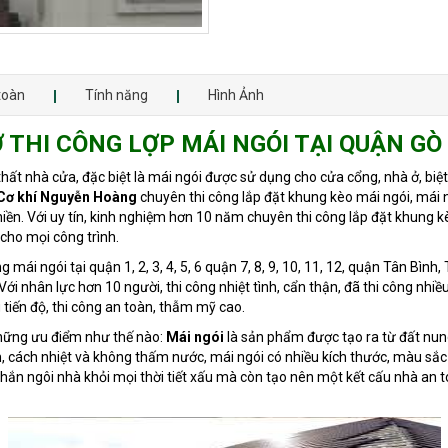
toàn
Tính năng
Hình Ảnh
 THI CÔNG LỢP MÁI NGÓI TẠI QUẬN GÒ
ất nhà cửa, đặc biệt là mái ngói được sử dụng cho cửa cổng, nhà ở, biệt 
Cơ khí Nguyễn Hoàng
chuyên thi công lắp đặt khung kèo mái ngói, mái n
iền. Với uy tín, kinh nghiệm hơn 10 năm chuyên thi công lắp đặt khung k
cho mọi công trình.
g mái ngói tại quận 1, 2, 3, 4, 5, 6 quận 7, 8, 9, 10, 11, 12, quận Tân Bì
ới nhân lực hơn 10 người, thi công nhiệt tình, cẩn thận, đã thi công nhi
tiến độ, thi công an toàn, thẫm mỹ cao.
những ưu điểm như thế nào:
Mái ngói
là sản phẩm được tạo ra từ đất nun
âm, cách nhiệt và không thấm nước, mái ngói có nhiều kích thước, màu sắ
chắn ngôi nhà khỏi mọi thời tiết xấu mà còn tạo nên một kết cấu nhà an 