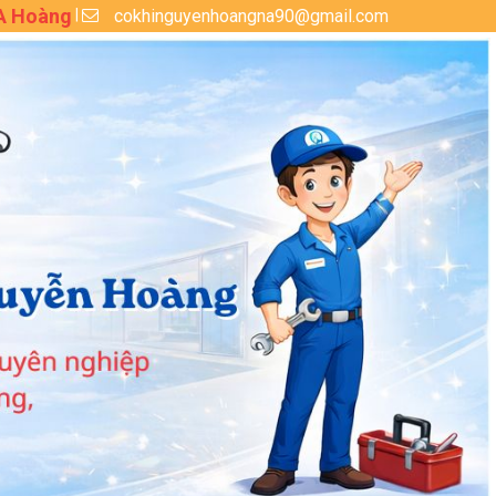
 A Hoàng
cokhinguyenhoangna90@gmail.com
|