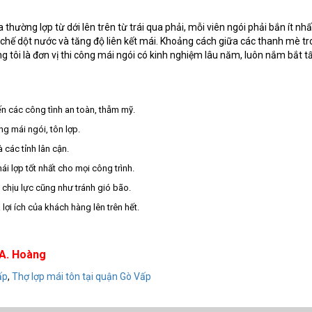
a thường lợp từ dới lên trên từ trái qua phải, mỗi viên ngói phải bắn ít n
n chế dột nước và tăng độ liên kết mái. Khoảng cách giữa các thanh mè tr
ng tôi là đơn vị thi công mái ngói có kinh nghiệm lâu năm, luôn nắm bắt tấ
n các công tình an toàn, thẫm mỹ.
ng mái ngói, tôn lợp.
các tỉnh lân cận.
i lợp tốt nhất cho mọi công trình.
chịu lực cũng như tránh gió bão.
 lợi ích của khách hàng lên trên hết.
 A. Hoàng
ấp
,
Thợ lợp mái tôn tại quận Gò Vấp