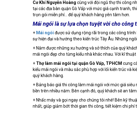
Cơ Khí Nguyễn Hoàng
cùng với đội ngũ thợ thi côn
tại các địa bàn quận Gò Vấp với mức giá cạnh tranh, th
trọn gói miễn phí… để quý khách hàng yên tâm hơn.
Mái ngói là sự lựa chọn tuyệt vời cho công 
+
Mái ngói
được sử dụng rộng rãi trong các công trình 
sự hiện đại và hướng theo kiến trúc Tây Âu. Những ngôi
+ Nắm được những xu hướng và sở thích của quý khách h
mái ngói đẹp cho từng kiểu nhà khác nhau. Với kĩ thuật
+
Thợ làm mái ngói tại quận Gò Vấp, TPHCM
cung cấ
kiểu mái ngói và màu sắc phù hợp với lối kiến trúc và
quý khách hàng.
+ Bảng báo giá thi công làm mái ngói với mức giá siêu
bền trên nhiều năm. Bên cạnh đó, quý khách sẽ an tâm 
+ Nhấc máy và gọi ngay cho chúng tôi nhé! Bên kỹ thuật 
nhất, giúp giảm bớt thời gian thi công, tiết kiệm chi phí t