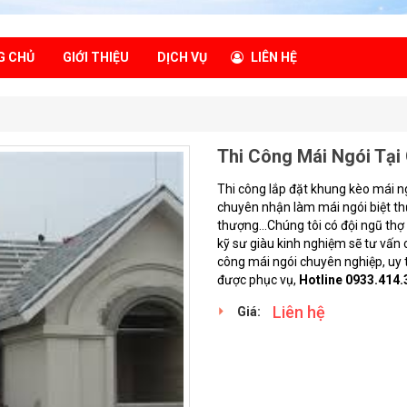
G CHỦ
GIỚI THIỆU
DỊCH VỤ
LIÊN HỆ
Thi Công Mái Ngói Tại
Thi công lắp đặt khung kèo mái ng
chuyên nhận làm mái ngói biệt thự
thượng...Chúng tôi có đội ngũ thợ
kỹ sư giàu kinh nghiệm sẽ tư vấn
công mái ngói chuyên nghiệp, uy tí
được phục vụ,
Hotline 0933.414.
Liên hệ
Giá: