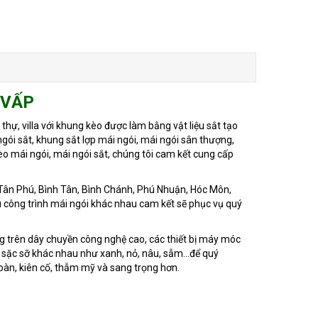
 VẤP
thự, villa với khung kèo được làm bằng vật liệu sắt tạo
gói sắt, khung sắt lợp mái ngói, mái ngói sân thượng,
èo mái ngói, mái ngói sắt, chúng tôi cam kết cung cấp
nh, Tân Phú, Bình Tân, Bình Chánh, Phú Nhuận, Hóc Môn,
ều công trình mái ngói khác nhau cam kết sẽ phục vụ quý
g trên dây chuyền công nghệ cao, các thiết bị máy móc
c sặc sỡ khác nhau như xanh, nỏ, nâu, sẫm...để quý
toàn, kiên cố, thẫm mỹ và sang trọng hơn.