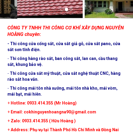
CÔNG TY TNHH THI CÔNG CƠ KHÍ XÂY DỰNG NGUYỄN
HOÀNG chuyên
:
-
Thi công cửa cổng sắt, cửa sắt giả gỗ, cửa sắt pano, cửa
sắt sơn tĩnh điện.
-
Thi công hàng rào sắt, ban công sắt, lan can, cầu thang
sắt, khung bảo vệ.
-
Thi công cửa sắt mỹ thuật, cửa sắt nghệ thuật CNC, hàng
rào sắt hoa văn.
-
Thi công mái tôn nhà xưởng, mái tôn nhà kho, mái vòm,
mái bạt, mái hiên.
+
Hotline: 0933.414.355 (Mr Hoàng)
+
Email:
cokhinguyenhoangna90@gmail.com
+
Zalo: 0933.414.355 ( Hữu Hoàng )
+
Address: Phụ vụ tại Thành Phố Hồ Chí Minh và Đồng Nai