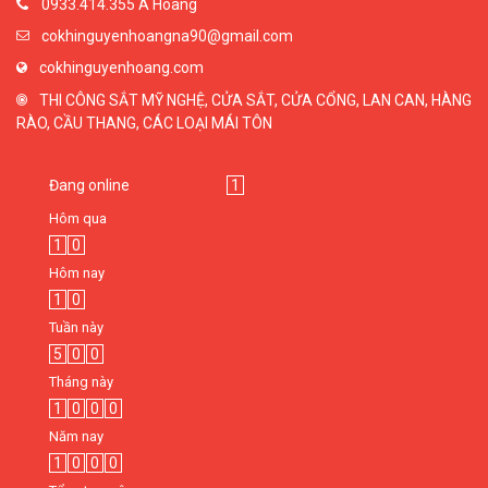
0933.414.355 A Hoàng
cokhinguyenhoangna90@gmail.com
cokhinguyenhoang.com
THI CÔNG SẮT MỸ NGHỆ, CỬA SẮT, CỬA CỔNG, LAN CAN, HÀNG
RÀO, CẦU THANG, CÁC LOẠI MÁI TÔN
Đang online
1
Hôm qua
1
0
Hôm nay
1
0
Tuần này
5
0
0
Tháng này
1
0
0
0
Năm nay
1
0
0
0