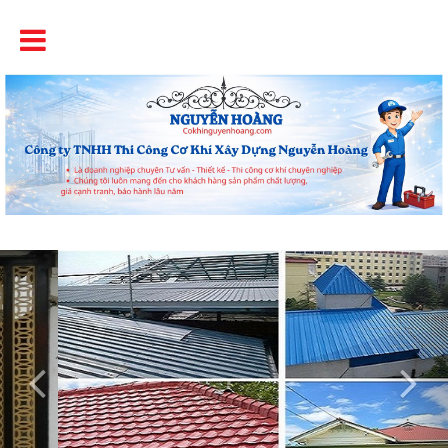
Tên
Chất Lượng - Uy Tín - Giá Cạnh Tranh
Previous
Nex