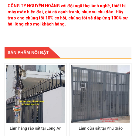
CÔNG TY NGUYỄN HOÀNG với đội ngũ thợ lành nghề, thiết bị
máy móc hiện đại, giá cả cạnh tranh, phục vụ chu đáo. Hãy
trao cho chúng tôi 10% cơ hội, chúng tôi sẽ đáp ứng 100% sự
hài lòng cho mọi khách hàng.
SẢN PHẨM NỔI BẬT
Làm hàng rào sắt tại Long An
Làm cửa sắt tại Phú Giáo