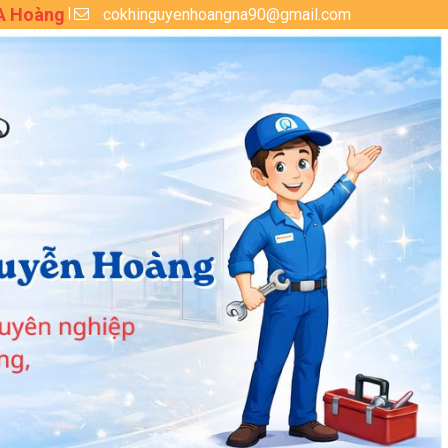
 A Hoàng
cokhinguyenhoangna90@gmail.com
|