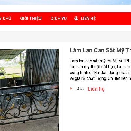
G CHỦ
GIỚI THIỆU
DỊCH VỤ
LIÊN HỆ
Làm Lan Can Sắt Mỹ T
Làm lan can sắt mỹ thuật tại TPH
lan can mỹ thuật sắt hộp, lan can 
công trình cơ khí dân dụng khác n
vệ giá rẻ, chất lượng. Chi tiết liên 
Liên hệ
Giá: