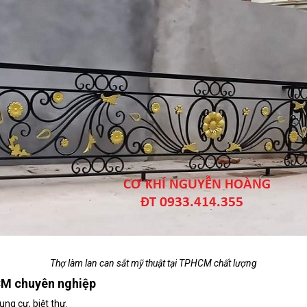
Thợ làm lan can sắt mỹ thuật tại TPHCM chất lượng
HCM chuyên nghiệp
ng cư, biệt thự.