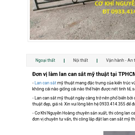
Ngoại thất
Nội thất
Vận hành - An 
Đơn vị làm lan can sắt mỹ thuật tại TPHCM
-
Lan can sắt
mỹ thuật mang đặc trưng của kiến trúc vừ
không cái nào giống cái nào thể hiện được nét tinh tế, 
- Lan can sắt mỹ thuật ngày càng trở nên phổ biến bởi 
thuật đẹp, giá rẻ. Xin vui lòng liên hệ 0933.414.355 để 
- Cơ Khí Nguyễn Hoàng chuyên sản xuất, thi công lan c
đơn vị chuyên tư vấn, thi công lắp đặt lan can sắt mỹ 