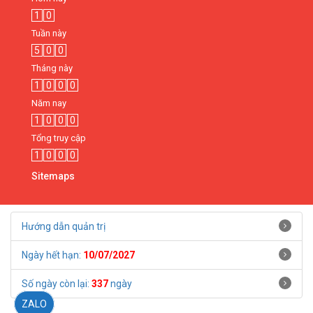
1
0
Tuần này
5
0
0
Tháng này
1
0
0
0
Năm nay
1
0
0
0
Tổng truy cập
1
0
0
0
Sitemaps
Hướng dẫn quản trị
Ngày hết hạn:
10/07/2027
Số ngày còn lại:
337
ngày
ZALO