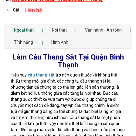
Liên hệ
Giá:
Ngoại thất
Nội thất
Vận hành - An toàn
Tính năng
Hình Ảnh
Làm Cầu Thang Sắt Tại Quận Bình
Thạnh
Hiện nay
cầu thang sắt
trở nên quen thuộc và không thể
thiếu trong mỗi gia đình, các công ty, cầu thang sắt là
phương tiện để chúng ta có thể lên gác, lên sân thượng, là
điểm kết nối lưu thông giữa các tầng lại với nhau. Bậc cầu
thang được thiết kế vừa tầm với bước đi giúp chúng ta di
chuyển một cách dễ dàng, tay vịn cầu thang chính là điểm
tựa để giữ thăng bằng cơ thể chúng ta đặc biệt là người già
và trẻ em thì càng hữu ích hơn. Cầu thang sắt là một phần
của thiết kế nội thất, vậy nên khi thết kế chúng ta cần quan
tâm đến tông màu, vị trí đặt cầu thang và chọn mẫu phù hợp
sao cho hài hòa với tổng thể ngôi nhà, nhằm tăng tính thẫm