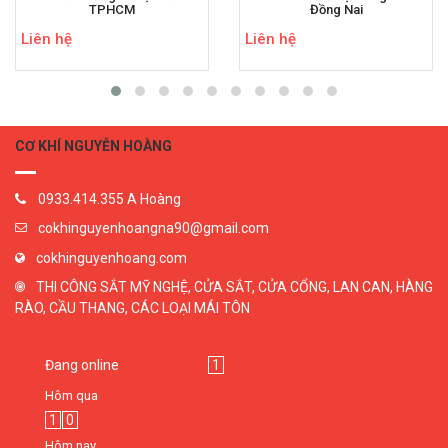
TPHCM
Đồng Nai
Liên hệ
Liên hệ
CƠ KHÍ NGUYỄN HOÀNG
0933.414.355 A Hoàng
cokhinguyenhoangna90@gmail.com
cokhinguyenhoang.com
THI CÔNG SẮT MỸ NGHỆ, CỬA SẮT, CỬA CỔNG, LAN CAN, HÀNG
RÀO, CẦU THANG, CÁC LOẠI MÁI TÔN
Đang online
1
Hôm qua
1
0
Hôm nay