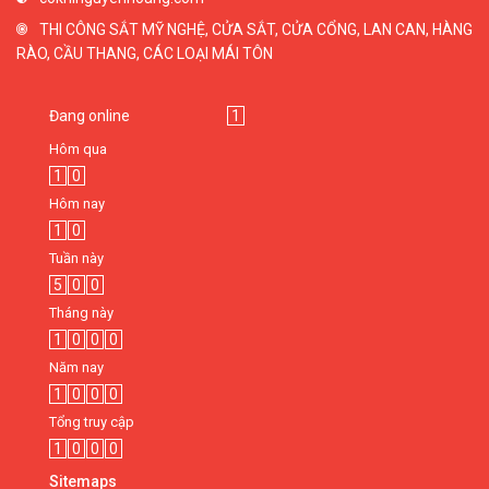
THI CÔNG SẮT MỸ NGHỆ, CỬA SẮT, CỬA CỔNG, LAN CAN, HÀNG
RÀO, CẦU THANG, CÁC LOẠI MÁI TÔN
Đang online
1
Hôm qua
1
0
Hôm nay
1
0
Tuần này
5
0
0
Tháng này
1
0
0
0
Năm nay
1
0
0
0
Tổng truy cập
1
0
0
0
Sitemaps