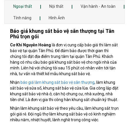
Ngoại thất
Nội thất
Vận hành - An toàn
Tính năng
Hình Ảnh
Báo giá khung sắt bảo vệ sân thượng tại Tân
Phú trọn gói
Cơ Khí Nguyễn Hoàng
là đơn vị cung cấp báo giá thi làm sắt
bảo vệ tại quận Tân Phú. Để đảm bảo được thời gian thì
chúng tôi đặt địa điểm trung tâm tại quận Tân Phú. Khách
hàng có nhu cầu báo giá khung sắt bảo vệ cho ngôi nhà của
mình. Liên hệ với chúng tôi sau 15 phút có nhân viên tới tận
nhà, tư vấn và thiết kế mẫu khung sắt bảo vệ.
Nhận
báo giá làm khung sắt bảo vệ sân thượng
, làm khung
sắt bảo vệ sửa sổ, khung sắt bảo vệ cửa lùa. Gia công lắp đặt
khung sắt bảo vệ nhà ở, căn hộ chung cư, nhà xưởng, nhà
tiền chế. Là đơn vị gia thi công hàn khung sắt chuẩn kỷ thuật.
Nhận làm khung sắt bảo vệ theo yêu cầu, làm khung sắt trọn
gói giá rẻ. Đội ngũ thợ làm khung sắt bảo vệ có kinh nghiệm
nhiều năm, nhiệt huyết, lành nghề trong công việc.