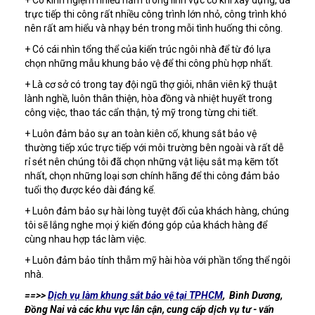
trực tiếp thi công rất nhiều công trình lớn nhỏ, công trình khó
nên rất am hiểu và nhạy bén trong mỗi tình huống thi công.
+ Có cái nhìn tổng thể của kiến trúc ngôi nhà để từ đó lựa
chọn những mẫu khung bảo vệ để thi công phù hợp nhất.
+ Là cơ sở có trong tay đội ngũ thợ giỏi, nhân viên kỹ thuật
lành nghề, luôn thân thiện, hòa đồng và nhiệt huyết trong
công việc, thao tác cẩn thận, tỷ mỹ trong từng chi tiết.
+ Luôn đảm bảo sự an toàn kiên cố, khung sắt bảo vệ
thường tiếp xúc trực tiếp với môi trường bên ngoài và rất dễ
rỉ sét nên chúng tôi đã chọn những vật liệu sắt mạ kẽm tốt
nhất, chọn những loại sơn chính hãng để thi công đảm bảo
tuổi thọ được kéo dài đáng kể.
+ Luôn đảm bảo sự hài lòng tuyệt đối của khách hàng, chúng
tôi sẽ lắng nghe mọi ý kiến đóng góp của khách hàng để
cùng nhau hợp tác làm việc.
+ Luôn đảm bảo tính thẫm mỹ hài hòa với phần tổng thể ngôi
nhà.
==>>
Dịch vụ làm khung sắt bảo vệ tại TPHCM
, Bình Dương,
Đồng Nai và các khu vực lân cận, cung cấp dịch vụ tư - vấn