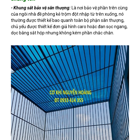
- Khung sắt bảo vệ sân thượng:
Là nơi bảo vệ phần trên cùng
của ngôi nhà đề phòng kẻ trộm đột nhập từ trên xuống, nó
thường được thiết kế bao quanh toàn bộ phận sân thượng,
chủ yếu được thiết kế đơn giả hình caro hoặc đan sọc ngang,
dọc bằng sắt hộp nhưng không kém phần chắc chắn.