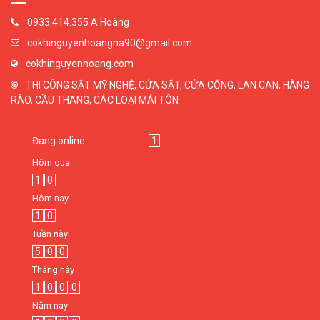
0933.414.355 A Hoàng
cokhinguyenhoangna90@gmail.com
cokhinguyenhoang.com
THI CÔNG SẮT MỸ NGHỆ, CỬA SẮT, CỬA CỔNG, LAN CAN, HÀNG
RÀO, CẦU THANG, CÁC LOẠI MÁI TÔN
Đang online
1
Hôm qua
1
0
Hôm nay
1
0
Tuần này
5
0
0
Tháng này
1
0
0
0
Năm nay