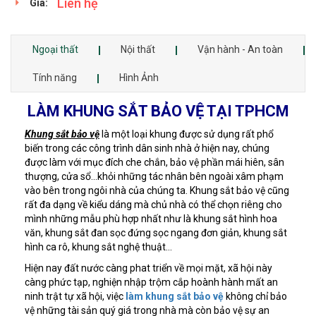
Liên hệ
Giá:
Ngoại thất
Nội thất
Vận hành - An toàn
Tính năng
Hình Ảnh
LÀM KHUNG SẮT BẢO VỆ TẠI TPHCM
Khung sắt bảo vệ
là một loại khung được sử dụng rất phổ
biến trong các công trình dân sinh nhà ở hiện nay, chúng
được làm với mục đích che chắn, bảo vệ phần mái hiên, sân
thượng, cửa sổ...khỏi những tác nhân bên ngoài xâm phạm
vào bên trong ngôi nhà của chúng ta. Khung sắt bảo vệ cũng
rất đa dạng về kiểu dáng mà chủ nhà có thể chọn riêng cho
mình những mẫu phù hợp nhất như là khung sắt hình hoa
văn, khung sắt đan sọc đứng sọc ngang đơn giản, khung sắt
hình ca rô, khung sắt nghệ thuật...
Hiện nay đất nước càng phat triển về mọi mặt, xã hội này
càng phức tạp, nghiện nhập trộm cắp hoành hành mất an
ninh trật tự xã hội, việc
làm khung sắt bảo vệ
không chỉ bảo
vệ những tài sản quý giá trong nhà mà còn bảo vệ sự an