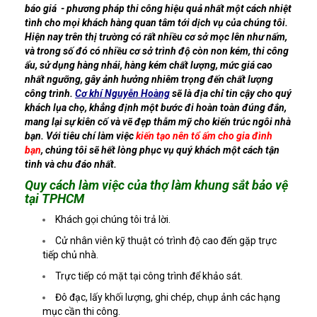
báo giá - phương pháp thi công hiệu quả nhất một cách nhiệt
tình cho mọi khách hàng quan tâm tới dịch vụ của chúng tôi.
Hiện nay trên thị trường có rất nhiều cơ sở mọc lên như nấm,
và trong số đó có nhiều cơ sở trình độ còn non kém, thi công
ẩu, sử dụng hàng nhái, hàng kém chất lượng, mức giá cao
nhất ngưỡng, gây ảnh hưởng nhiêm trọng đến chất lượng
công trình.
Cơ khí Nguyễn Hoàng
sẽ là địa chỉ tin cậy cho quý
khách lụa chọ, khẳng định một bước đi hoàn toàn đúng đắn,
mang lại sự kiên cố và vẽ đẹp thẫm mỹ cho kiến trúc ngôi nhà
bạn. Với tiêu chí làm việc
kiến tạo nên tổ ấm cho gia đình
bạn
, chúng tôi sẽ hết lòng phục vụ quý khách một cách tận
tình và chu đáo nhất.
Quy cách làm việc của thợ làm khung sắt bảo vệ
tại TPHCM
Khách gọi chúng tôi trả lời.
Cử nhân viên kỹ thuật có trình độ cao đến gặp trực
tiếp chủ nhà.
Trực tiếp có mặt tại công trình để khảo sát.
Đô đạc, lấy khối lượng, ghi chép, chụp ảnh các hạng
mục cần thi công.