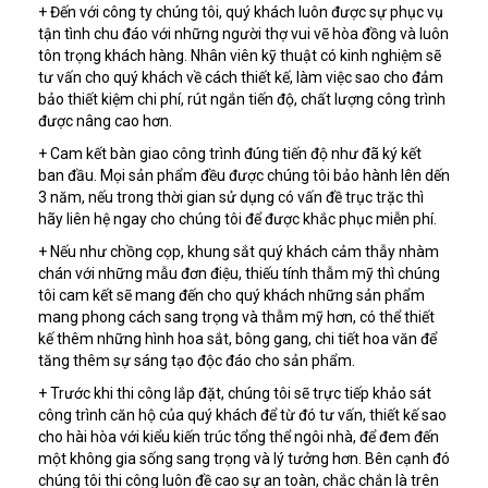
+ Đến với công ty chúng tôi, quý khách luôn được sự phục vụ
tận tình chu đáo với những người thợ vui vẽ hòa đồng và luôn
tôn trọng khách hàng. Nhân viên kỹ thuật có kinh nghiệm sẽ
tư vấn cho quý khách về cách thiết kế, làm việc sao cho đảm
bảo thiết kiệm chi phí, rút ngắn tiến độ, chất lượng công trình
được nâng cao hơn.
+ Cam kết bàn giao công trình đúng tiến độ như đã ký kết
ban đầu. Mọi sản phẩm đều được chúng tôi bảo hành lên dến
3 năm, nếu trong thời gian sử dụng có vấn đề trục trặc thì
hãy liên hệ ngay cho chúng tôi để được khắc phục miễn phí.
+ Nếu như chồng cọp, khung sắt quý khách cảm thẫy nhàm
chán với những mẫu đơn điệu, thiếu tính thẫm mỹ thì chúng
tôi cam kết sẽ mang đến cho quý khách những sản phẩm
mang phong cách sang trọng và thẫm mỹ hơn, có thể thiết
kế thêm những hình hoa sắt, bông gang, chi tiết hoa văn để
tăng thêm sự sáng tạo độc đáo cho sản phẩm.
+ Trước khi thi công lắp đặt, chúng tôi sẽ trực tiếp khảo sát
công trình căn hộ của quý khách để từ đó tư vấn, thiết kế sao
cho hài hòa với kiểu kiến trúc tổng thể ngôi nhà, để đem đến
một không gia sống sang trọng và lý tưởng hơn. Bên cạnh đó
chúng tôi thi công luôn đề cao sự an toàn, chắc chắn là trên