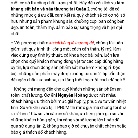
một cơ sở thi công chất lượng nhất. Hãy đến với dịch vụ
làm
khung sắt bảo vệ sân thượng tại Quận 2
chúng tôi để có
những mức giá ưu đãi, cam kết rẻ, quý khách sẽ có cơ hội sở
hữu những sản phẩm khung sắt, chuồng cọp, ban công bền
đẹp, an toàn, thẫm mỹ, đảm bảo sự sang trọng và hiện đại
nhất.
+ Với phương châm
khách hàng là thượng đế
, chúng tôi luôn
giám sát quy trình thi công một cách cẩn thận, tỷ mỹ, làm
việc đúng quy tình kỹ thuật, có khoa học bài bản, luôn lựa
chọn cho quý khách những dòng vật tư cao cấp đúng hãng
uy tín, lựa chọn dòng sản phẩm sắt mạ kẽm không rỉ. Đặc
biệt những sản phẩm này được chúng tôi sơn 2 lớp cẩn thận
để ngăn chặn sự oxihoa, gia tăng tuổi thọ một cách đáng kể.
+ Không chỉ mang đến cho quý khách những sản phẩm an
toàn, chất lượng,
Cơ Khí Nguyễn Hoàng
được rất nhiều
khách hàng ưu thích bởi mức giá hợp lý, phục vụ tư vấn nhiệt
tình. So với khu vực tại TPHCM thì mức giá mà chúng tôi đưa
ra rẻ hơn 10% so với các cơ sở khác, ưu tiên giảm giá so với
những khách hàng gần, thi công với số lượng lớn hoặc đã
qua sử dụng lần 2, không bao giờ có chuyện chặt chém hoặc
báo giá thách đố khách hàng.