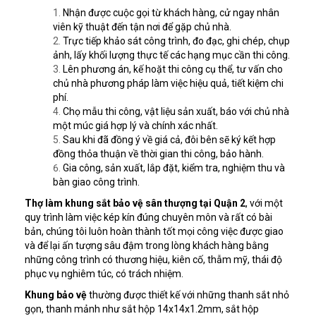
Nhận được cuộc gọi từ khách hàng, cử ngay nhân
viên kỹ thuật đến tận nơi để gặp chủ nhà.
Trực tiếp khảo sát công trình, đo đạc, ghi chép, chụp
ảnh, lấy khối lượng thực tế các hạng mục cần thi công.
Lên phương án, kế hoặt thi công cụ thể, tư vấn cho
chủ nhà phương pháp làm việc hiệu quả, tiết kiệm chi
phí.
Chọ mẫu thi công, vật liệu sản xuất, báo với chủ nhà
một múc giá hợp lý và chính xác nhất.
Sau khi đã đồng ý về giá cả, đôi bên sẽ ký kết hợp
đồng thỏa thuận về thời gian thi công, bảo hành.
Gia công, sản xuất, lắp đặt, kiểm tra, nghiệm thu và
bàn giao công trình.
Thợ làm khung sắt bảo vệ sân thượng tại Quận 2
, với một
quy trình làm việc kép kín đúng chuyên môn và rất có bài
bản, chúng tôi luôn hoàn thành tốt mọi công việc được giao
và để lại ấn tượng sâu đậm trong lòng khách hàng bằng
những công trình có thương hiệu, kiên cố, thẫm mỹ, thái độ
phục vụ nghiêm túc, có trách nhiệm.
Khung bảo vệ
thường được thiết kế với những thanh sắt nhỏ
gọn, thanh mảnh như sắt hộp 14x14x1.2mm, sắt hộp