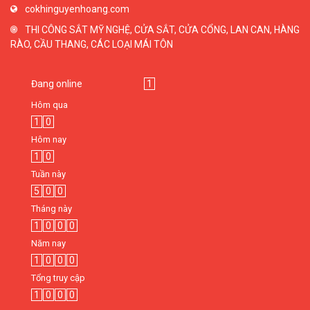
cokhinguyenhoang.com
THI CÔNG SẮT MỸ NGHỆ, CỬA SẮT, CỬA CỔNG, LAN CAN, HÀNG
RÀO, CẦU THANG, CÁC LOẠI MÁI TÔN
Đang online
1
Hôm qua
1
0
Hôm nay
1
0
Tuần này
5
0
0
Tháng này
1
0
0
0
Năm nay
1
0
0
0
Tổng truy cập
1
0
0
0