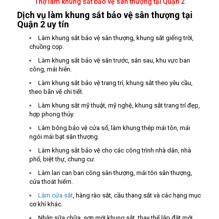
Thợ làm khung sắt bảo vệ sân thượng tại Quận 2
Dịch vụ làm khung sắt bảo vệ sân thượng tại
Quận 2 uy tín
Làm khung sắt bảo vệ sân thượng, khung sắt giếng trời,
chuồng cọp.
Làm khung sắt bảo vệ sân trước, sân sau, khu vực ban
công, mái hiên.
Làm khung sắt bảo vệ trang trí, khung sắt theo yêu cầu,
theo bãn vẽ chi tiết.
Làm khung sắt mỹ thuật, mỹ nghệ, khung sắt trang trí đẹp,
hợp phong thủy.
Làm bông bảo vệ cửa sổ, làm khung thép mái tôn, mái
ngói mái bạt sân thượng.
Làm khung sắt bảo vệ cho các công trình nhà dân, nhà
phố, biệt thự, chung cư.
Làm lan can ban công sân thượng, mái tôn sân thượng,
cửa thoát hiểm.
Làm cửa sắt
, hàng rào sắt, cầu thang sắt và các hạng mục
cơ khí khác.
Nhận sữa chữa, sơn mới khung sắt, thay thế lắp đặt mới