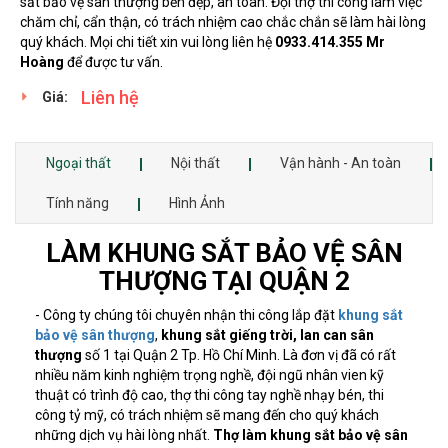
sắt bảo vệ sân thượng bền đẹp, an toàn. Đội thợ thi công làm việc
chăm chỉ, cẩn thận, có trách nhiệm cao chắc chắn sẽ làm hài lòng
quý khách. Mọi chi tiết xin vui lòng liên hệ
0933.414.355 Mr
Hoàng
để được tư vấn.
Liên hệ
Giá:
Ngoại thất
Nội thất
Vận hành - An toàn
Tính năng
Hình Ảnh
LÀM KHUNG SẮT BẢO VỆ SÂN
THƯỢNG TẠI QUẬN 2
- Công ty chúng tôi chuyên nhận thi công lắp đặt
khung sắt
bảo vệ sân thượng
,
khung sắt giếng trời, lan can sân
thượng
số 1 tại Quận 2 Tp. Hồ Chí Minh. Là đơn vị đã có rất
nhiều năm kinh nghiệm trọng nghề, đội ngũ nhân vien kỹ
thuật có trình độ cao, thợ thi công tay nghề nhạy bén, thi
công tỷ mỹ, có trách nhiệm sẽ mang đến cho quý khách
những dịch vụ hài lòng nhất.
Thợ làm khung sắt bảo vệ sân