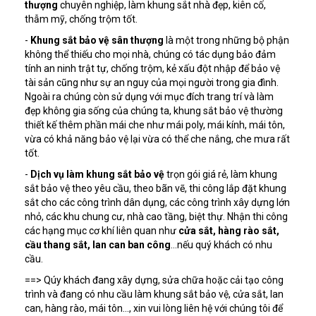
thượng
chuyên nghiệp, làm khung sắt nhà đẹp, kiên cố,
thẫm mỹ, chống trộm tốt.
-
Khung sắt bảo vệ sân thượng
là một trong những bộ phận
không thể thiếu cho mọi nhà, chúng có tác dụng bảo đảm
tính an ninh trật tự, chống trộm, kẻ xấu đột nhập để bảo vệ
tài sản cũng như sự an nguy của mọi người trong gia đình.
Ngoài ra chúng còn sử dụng với mục đích trang trí và làm
đẹp không gia sống của chúng ta, khung sắt bảo vệ thường
thiết kế thêm phần mái che như mái poly, mái kính, mái tôn,
vừa có khả năng bảo vệ lại vừa có thể che nắng, che mưa rất
tốt.
-
Dịch vụ làm khung sắt bảo vệ
trọn gói giá rẻ, làm khung
sắt bảo vệ theo yêu cầu, theo bãn vẽ, thi công lắp đặt khung
sắt cho các công trình dân dụng, các công trình xây dựng lớn
nhỏ, các khu chung cư, nhà cao tầng, biệt thự. Nhận thi công
các hạng mục cơ khí liên quan như
cửa sắt, hàng rào sắt,
cầu thang sắt, lan can ban công
...nếu quý khách có nhu
cầu.
==> Qúy khách đang xây dựng, sửa chữa hoặc cải tạo công
trình và đang có nhu cầu làm khung sắt bảo vệ, cửa sắt, lan
can, hàng rào, mái tôn..., xin vui lòng liên hệ với chúng tôi để