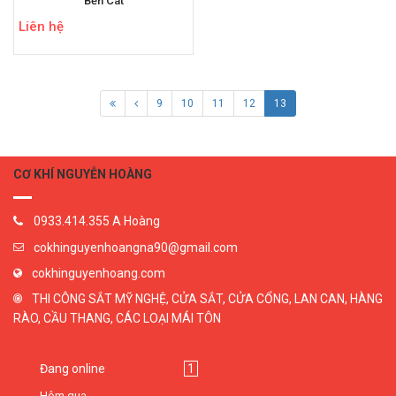
Bến Cát
Liên hệ
9
10
11
12
13
CƠ KHÍ NGUYỄN HOÀNG
0933.414.355 A Hoàng
cokhinguyenhoangna90@gmail.com
cokhinguyenhoang.com
THI CÔNG SẮT MỸ NGHỆ, CỬA SẮT, CỬA CỔNG, LAN CAN, HÀNG
RÀO, CẦU THANG, CÁC LOẠI MÁI TÔN
Đang online
1
Hôm qua