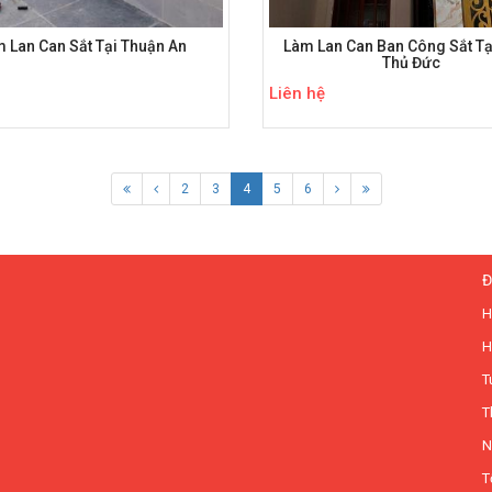
 Lan Can Sắt Tại Thuận An
Làm Lan Can Ban Công Sắt Tạ
Thủ Đức
Liên hệ
2
3
4
5
6
Đ
H
H
T
T
N
T