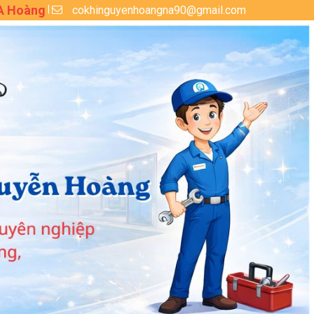
 A Hoàng
cokhinguyenhoangna90@gmail.com
|