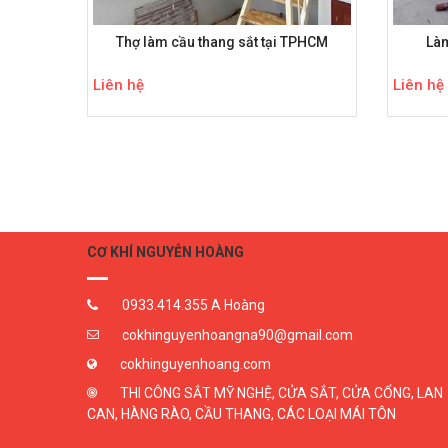
Thợ làm cầu thang sắt tại TPHCM
Làm
Liên hệ
Liên hệ
CƠ KHÍ NGUYỄN HOÀNG
0933.414.355 A Hoàng
cokhinguyenhoangna90@gmail.com
cokhinguyenhoang.com
THI CÔNG SẮT MỸ NGHỆ, CỬA SẮT, CỬA CỔNG, LAN
CAN, HÀNG RÀO, CẦU THANG, CÁC LOẠI MÁI TÔN