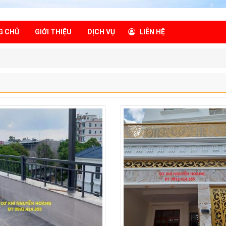
G CHỦ
GIỚI THIỆU
DỊCH VỤ
LIÊN HỆ