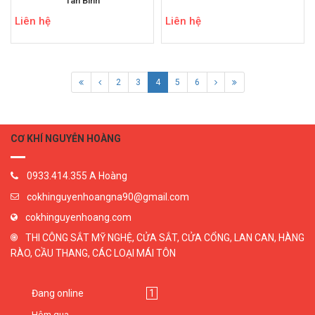
Tân Bình
Liên hệ
Liên hệ
2
3
4
5
6
CƠ KHÍ NGUYỄN HOÀNG
0933.414.355 A Hoàng
cokhinguyenhoangna90@gmail.com
cokhinguyenhoang.com
THI CÔNG SẮT MỸ NGHỆ, CỬA SẮT, CỬA CỔNG, LAN CAN, HÀNG
RÀO, CẦU THANG, CÁC LOẠI MÁI TÔN
Đang online
1
Hôm qua