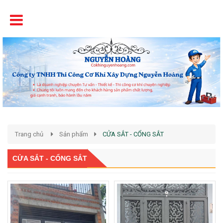
Tên
Chất Lượng - Uy Tín - Giá Cạnh Tranh
Trang chủ
Sản phẩm
CỬA SẮT - CỔNG SẮT
CỬA SẮT - CỔNG SẮT