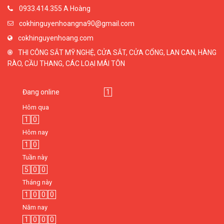
0933.414.355 A Hoàng
cokhinguyenhoangna90@gmail.com
cokhinguyenhoang.com
THI CÔNG SẮT MỸ NGHỆ, CỬA SẮT, CỬA CỔNG, LAN CAN, HÀNG
RÀO, CẦU THANG, CÁC LOẠI MÁI TÔN
Đang online
1
Hôm qua
1
0
Hôm nay
1
0
Tuần này
5
0
0
Tháng này
1
0
0
0
Năm nay
1
0
0
0