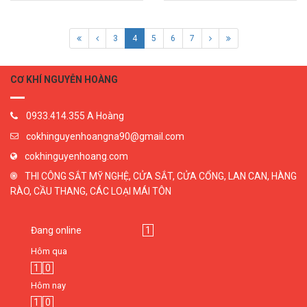
3
4
5
6
7
CƠ KHÍ NGUYỄN HOÀNG
0933.414.355 A Hoàng
cokhinguyenhoangna90@gmail.com
cokhinguyenhoang.com
THI CÔNG SẮT MỸ NGHỆ, CỬA SẮT, CỬA CỔNG, LAN CAN, HÀNG
RÀO, CẦU THANG, CÁC LOẠI MÁI TÔN
Đang online
1
Hôm qua
1
0
Hôm nay
1
0