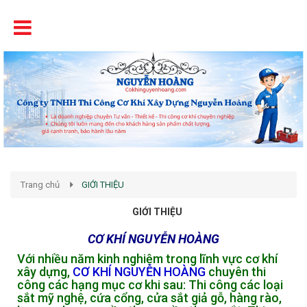
Tên
Chất Lượng - Uy Tín - Giá Cạnh Tranh
Trang chủ
GIỚI THIỆU
GIỚI THIỆU
CƠ KHÍ NGUYỄN HOÀNG
Với nhiều năm kinh nghiệm trong lĩnh vực cơ khí
xây dựng,
CƠ KHÍ NGUYỄN HOÀNG
chuyên thi
công các hạng mục cơ khi sau: Thi công các loại
sắt mỹ nghệ, cứa cổng, cửa sắt giả gỗ, hàng rào,