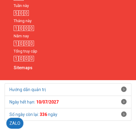
Tuần này
5
0
0
Tháng này
1
0
0
0
Năm nay
1
0
0
0
Tổng truy cập
1
0
0
0
Sitemaps
Hướng dẫn quản trị
Ngày hết hạn:
10/07/2027
Số ngày còn lại:
336
ngày
ZALO