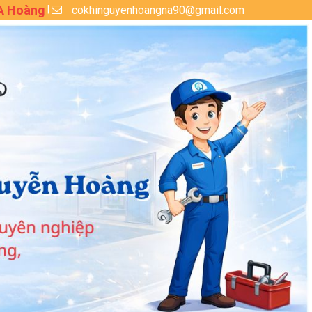
 A Hoàng
cokhinguyenhoangna90@gmail.com
|