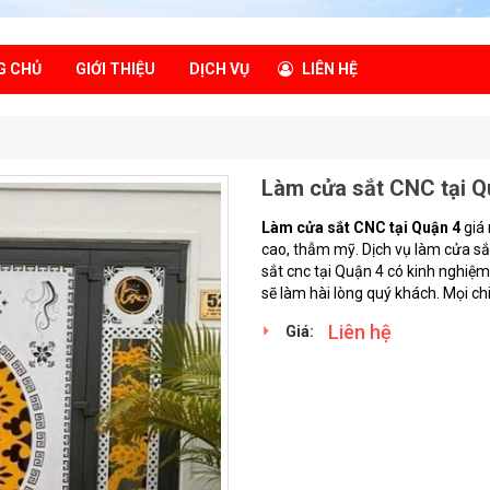
G CHỦ
GIỚI THIỆU
DỊCH VỤ
LIÊN HỆ
Làm cửa sắt CNC tại Q
Làm cửa sắt CNC tại Quận 4
giá 
cao, thẫm mỹ. Dịch vụ làm cửa sắt
sắt cnc tại Quận 4 có kinh nghiệ
sẽ làm hài lòng quý khách. Mọi chi 
Liên hệ
Giá: