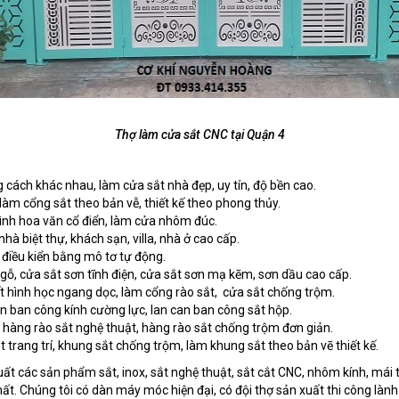
Thợ làm cửa sắt CNC tại Quận 4
cách khác nhau, làm cửa sắt nhà đẹp, uy tín, độ bền cao.
làm cổng sắt theo bản vễ, thiết kế theo phong thủy.
ình hoa văn cổ điển, làm cửa nhôm đúc.
à biệt thự, khách sạn, villa, nhà ở cao cấp.
điều kiển bằng mô tơ tự động.
 gỗ, cửa sắt sơn tĩnh điện, cửa sắt sơn mạ kẽm, sơn dầu cao cấp.
t hình học ngang dọc, làm cổng rào sắt, cửa sắt chống trộm.
n ban công kính cường lực, lan can ban công sắt hộp.
hàng rào sắt nghệ thuật, hàng rào sắt chống trộm đơn giản.
 trang trí, khung sắt chống trộm, làm khung sắt theo bản vẽ thiết kế.
uất các sản phẩm sắt, inox, sắt nghệ thuật, sắt cắt CNC, nhôm kính, má
ất. Chúng tôi có dàn máy móc hiện đại, có đội thợ sản xuất thi công lành