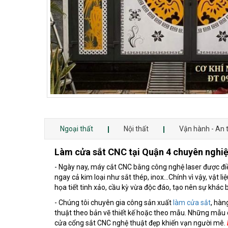
Ngoại thất
Nội thất
Vận hành - An 
Làm cửa sắt CNC tại Quận 4 chuyên nghi
- Ngày nay, máy cắt CNC bằng công nghệ laser được điều
ngay cả kim loại như sắt thép, inox…Chính vì vậy, vật 
họa tiết tinh xảo, cầu kỳ vừa độc đáo, tạo nên sự khác
- Chúng tôi chuyên gia công sản xuất
làm cửa sắt
, hàn
thuật theo bản vẽ thiết kế hoặc theo mẫu. Những mẫu c
cửa cổng sắt CNC nghệ thuật đẹp khiến vạn người mê.