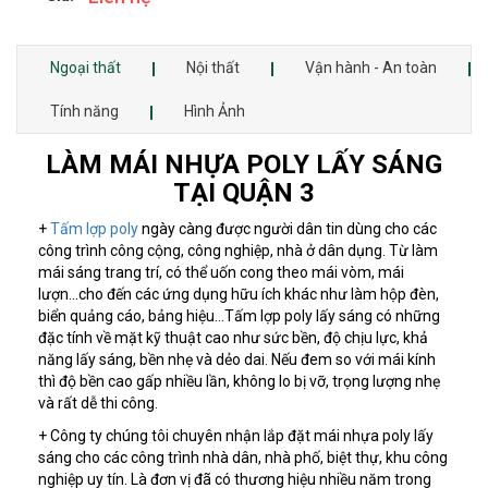
Ngoại thất
Nội thất
Vận hành - An toàn
Tính năng
Hình Ảnh
LÀM MÁI NHỰA POLY LẤY SÁNG
TẠI QUẬN 3
+
Tấm lợp poly
ngày càng được người dân tin dùng cho các
công trình công cộng, công nghiệp, nhà ở dân dụng. Từ làm
mái sáng trang trí, có thể uốn cong theo mái vòm, mái
lượn...cho đến các ứng dụng hữu ích khác như làm hộp đèn,
biển quảng cáo, bảng hiệu...Tấm lợp poly lấy sáng có những
đặc tính về mặt kỹ thuật cao như sức bền, độ chịu lực, khả
năng lấy sáng, bền nhẹ và dẻo dai. Nếu đem so với mái kính
thì độ bền cao gấp nhiều lần, không lo bị vỡ, trọng lượng nhẹ
và rất dễ thi công.
+ Công ty chúng tôi chuyên nhận lắp đặt mái nhựa poly lấy
sáng cho các công trình nhà dân, nhà phố, biệt thự, khu công
nghiệp uy tín. Là đơn vị đã có thương hiệu nhiều năm trong