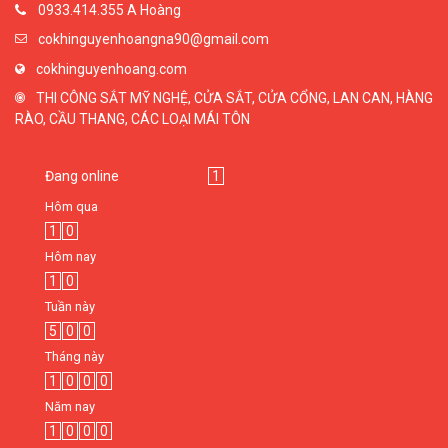
0933.414.355 A Hoàng
cokhinguyenhoangna90@gmail.com
cokhinguyenhoang.com
THI CÔNG SẮT MỸ NGHỆ, CỬA SẮT, CỬA CỔNG, LAN CAN, HÀNG
RÀO, CẦU THANG, CÁC LOẠI MÁI TÔN
Đang online
1
Hôm qua
1
0
Hôm nay
1
0
Tuần này
5
0
0
Tháng này
1
0
0
0
Năm nay
1
0
0
0