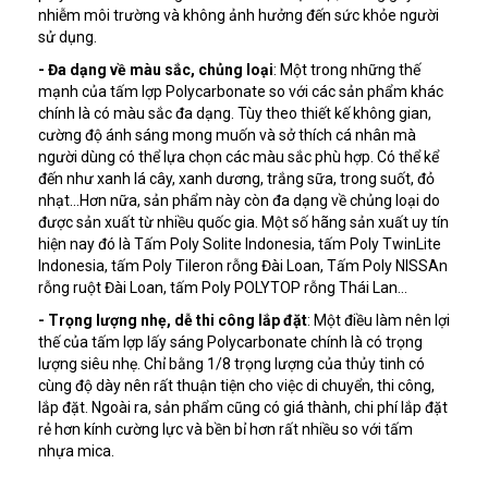
nhiễm môi trường và không ảnh hưởng đến sức khỏe người
sử dụng.
- Đa dạng về màu sắc, chủng loại
: Một trong những thế
mạnh của tấm lợp Polycarbonate so với các sản phẩm khác
chính là có màu sắc đa dạng. Tùy theo thiết kế không gian,
cường độ ánh sáng mong muốn và sở thích cá nhân mà
người dùng có thể lựa chọn các màu sắc phù hợp. Có thể kể
đến như xanh lá cây, xanh dương, trắng sữa, trong suốt, đỏ
nhạt…Hơn nữa, sản phẩm này còn đa dạng về chủng loại do
được sản xuất từ nhiều quốc gia. Một số hãng sản xuất uy tín
hiện nay đó là Tấm Poly Solite Indonesia, tấm Poly TwinLite
Indonesia, tấm Poly Tileron rỗng Đài Loan, Tấm Poly NISSAn
rỗng ruột Đài Loan, tấm Poly POLYTOP rỗng Thái Lan…
- Trọng lượng nhẹ, dễ thi công lắp đặt
: Một điều làm nên lợi
thế của tấm lợp lấy sáng Polycarbonate chính là có trọng
lượng siêu nhẹ. Chỉ bằng 1/8 trọng lượng của thủy tinh có
cùng độ dày nên rất thuận tiện cho việc di chuyển, thi công,
lắp đặt. Ngoài ra, sản phẩm cũng có giá thành, chi phí lắp đặt
rẻ hơn kính cường lực và bền bỉ hơn rất nhiều so với tấm
nhựa mica.