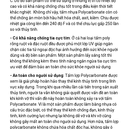
C. Do đó sản phẩm có thể sử dụng ở những vị trí có nhiệt độ
cao và có khả năng chống chịu tốt trong điều kiện thời tiết
khắc nghiệt. Không chỉ vậy, tấm nhựa Polycarbonate còn có
thể chống ăn mòn bởi hầu hết hóa chất, axit, kiềm. Chịu được
nhiệt gia công lên đến 240 độ F và có thể chịu lực gấp 250 lần
so với thủy tinh.
- Có khả năng chống tia cực tím
: Ở cả hai loại tấm poly
rỗng ruột và đặc ruột đều được phủ một lớp UV giúp ngăn
chặn các tia tử ngoại độc hại ảnh hưởng đến sức khỏe người
dùng và độ bền sản phẩm. Một sản phẩm lấy sáng tốt thì
không thể không kèm theo tính năng ngăn ngừa tia cực tím
ưu việt để đảm bảo an toàn cho sức khỏe người sử dụng.
- An toàn cho người sử dụng
: Tấm lợp Polycarbonate được
xem là giải pháp hoàn hảo thay thế kính thủy tinh trong lĩnh
vực xây dựng. Trong khi qua nhiều lần cải tiến trong sản xuất
thủy tinh, người ta vẫn không giải quyết được vấn đề an toàn
khi kính vỡ thì vấn đề này hoàn toàn không xảy ra với tấm
Polycarbonate. Vì là một sản phẩm được làm bằng nhựa có
cấu trúc đặc biệt, có thể thay thế kính chống đạn, kính thủy
tinh, kính cường lực nhưng lại không dễ vỡ và khi vỡ cũng
không gây mất an toàn cho người sử dụng. Hơn nữa, tấm lợp
polycarbonate không chứa hóa chất độc hại, không gây ô