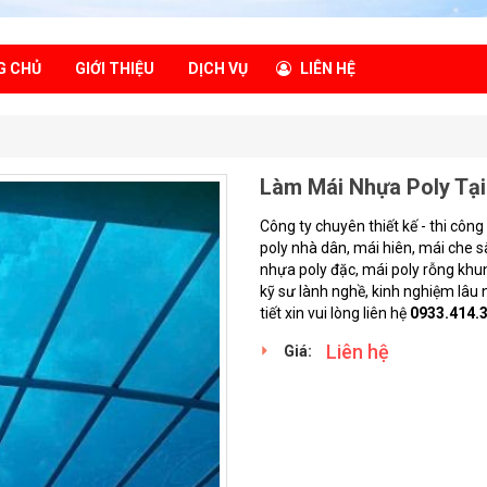
G CHỦ
GIỚI THIỆU
DỊCH VỤ
LIÊN HỆ
Làm Mái Nhựa Poly Tại
Công ty chuyên thiết kế - thi côn
poly nhà dân, mái hiên, mái che s
nhựa poly đặc, mái poly rỗng khu
kỹ sư lành nghề, kinh nghiệm lâu
tiết xin vui lòng liên hệ
0933.414.
Liên hệ
Giá: