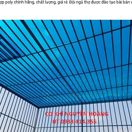
ợp poly chính hãng, chất lượng, giá rẻ. Đội ngũ thợ được đào tạo bài bả