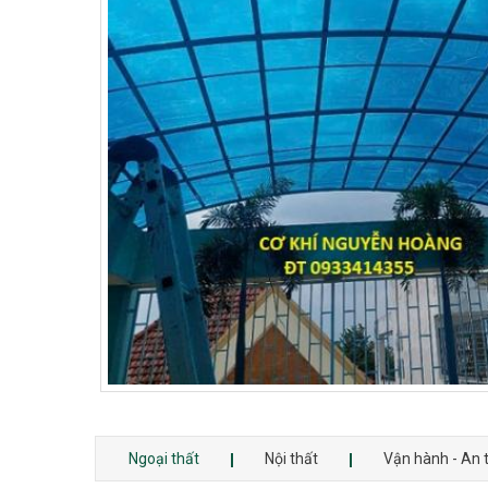
Ngoại thất
Nội thất
Vận hành - An 