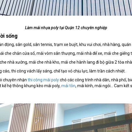
Làm mái nhựa poly tại Quận 12 chuyên nghiệp
đời sống
n động, sân gold, sân tennis, trạm xe buýt, khu vui chơi, nhà hàng, quán 
ái che chắn cửa sổ, mái vòm sân thượng, mái nhà để xe, mái che giếng t
che nhà xưởng, mái che nhà kho, mái che hành lang đi bộ giữa 2 tòa nhà
o, thi công vách lấy sáng, chế tạo vỏ chịu lực, làm trần cách nhiệt.
tôi chuyên nhận
thi công mái poly
chó các công trình nhà dân, nhà phố, bi
iết kế hệ thông khung kèo mái poly,
mái tôn
, mái kính, mái ngói... Cam kế