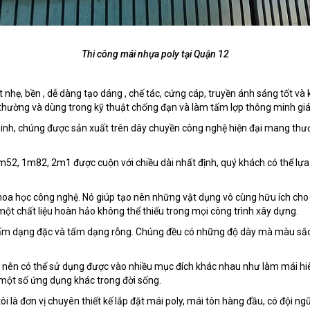
Thi công mái nhựa poly tại Quận 12
 nhẹ, bền , dễ dàng tạo dáng , chế tác, cứng cáp, truyền ánh sáng tốt v
 thường và dùng trong kỹ thuật chống đạn và làm tấm lợp thông minh giá 
minh, chúng được sản xuất trên dây chuyền công nghệ hiện đại mang thươn
1m52, 1m82, 2m1 được cuộn với chiều dài nhất định, quý khách có thể lự
oa học công nghệ. Nó giúp tạo nên những vật dụng vô cùng hữu ích cho
 một chất liệu hoàn hảo không thể thiếu trong mọi công trình xây dựng.
 là tấm dạng đặc và tấm dạng rỗng. Chúng đều có những độ dày mà màu s
ng nên có thể sử dụng được vào nhiều mục đích khác nhau như làm mái hi
 một số ứng dụng khác trong đời sống.
tôi là đơn vị chuyên thiết kế lắp đặt mái poly, mái tôn hàng đầu, có đội ng