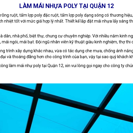
LÀM MÁI NHỰA POLY TẠI QUẬN 12
rỗng ruột, tấm lợp poly đặc ruột, tấm lợp poly dạng sóng có thương hiệ
nhiệt tốt với mức giá hợp lý nhất. Thiết kế lắp đặt mái nhựa lấy sáng t
nhà dân, nhà phố, biệt thự, chung cư chuyên nghiệp. Với nhiều năm kinh ng
, mái ngói, mái bạt. Đội ngũ nhân viên kỹ thuật giàu kinh nghiệm, thợ thi
công trình xây dựng khác nhau, vừa có tác dụng che mưa, chống ánh nắ
n đại và thoáng đãng hơn cho công trình của bạn, vậy tại sao quý khách
 công làm mái nhự poly tại Quận 12, xin vui lòng gọi ngay cho công ty chú