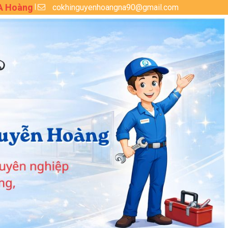
 A Hoàng
cokhinguyenhoangna90@gmail.com
|