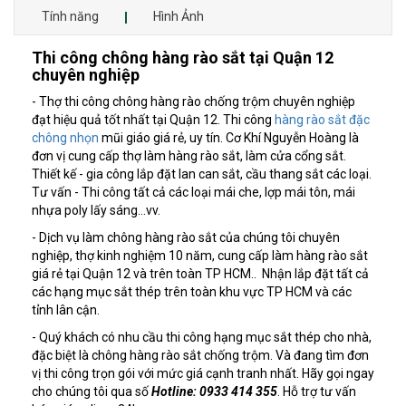
Tính năng
Hình Ảnh
Thi công chông hàng rào sắt tại Quận 12
chuyên nghiệp
- Thợ thi công chông hàng rào chống trộm chuyên nghiệp
đạt hiệu quả tốt nhất tại Quận 12. Thi công
hàng rào sắt đặc
chông nhọn
mũi giáo giá rẻ, uy tín. Cơ Khí Nguyễn Hoàng là
đơn vị cung cấp thợ làm hàng rào sắt, làm cửa cổng sắt.
Thiết kế - gia công lắp đặt lan can sắt, cầu thang sắt các loại.
Tư vấn - Thi công tất cả các loại mái che, lợp mái tôn, mái
nhựa poly lấy sáng…vv.
- Dịch vụ làm chông hàng rào sắt của chúng tôi chuyên
nghiệp, thợ kinh nghiệm 10 năm, cung cấp làm hàng rào sắt
giá rẻ tại Quận 12 và trên toàn TP HCM.. Nhận lắp đặt tất cả
các hạng mục sắt thép trên toàn khu vực TP HCM và các
tỉnh lân cận.
- Quý khách có nhu cầu thi công hạng mục sắt thép cho nhà,
đặc biệt là chông hàng rào sắt chống trộm. Và đang tìm đơn
vị thi công trọn gói với mức giá cạnh tranh nhất. Hãy gọi ngay
cho chúng tôi qua số
Hotline: 0933 414 355
. Hỗ trợ tư vấn