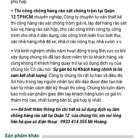
phù hợp.
+
Thi công chông hàng rào sắt chống trộm tại Quận
12 TPHCM
chuyên nghiệp, Công ty chuyên tư vấn thiết kế
thi công hàng rào sắt chống trộm giá rẻ, lắp đặt hàng rào sắt
bảo vệ, hàng rào sắt hộp, cho các công trình công ty, công
trình cho nhà ở dân dụng, các công trình kiến trúc biệt thự,
các nhà hàng,nhà để xe, nhà ở các nông trại, nhà vườn..v.v..
+ Với kinh nghiệm nhiều năm hoạt động trong lĩnh vực cơ khí
xây dựng chúng tôi đã tạo được niềm tin từ khách hàng, và
cũng không ít khách hàng quay trở lại sử dụng dịch vụ của
chúng tôi. Có câu nói :
Sự gắn bó từ Khách hàng chính là lời
cam kết chất lượng
. Công ty chúng tôi rất tự hào về điều đó,
Sở hữu trong tay nguồn nhân lực dồi dào được đào tạo bài
bản từ nhân cách đến kỹ thuật thi công. Chúng tôi luôn đảm
bảo mỗi sản phẩm giao đến tay khách hàng luôn có giá trị
thẩm mỹ cao, chất lượng bền bỉ, giá hợp lý nhất.
=>> Để biết thêm thông tin chi tiết và sử dụng dịch vụ làm
chông hàng rào sắt tại Quận 12 của chúng tôi, xin vui lòng
liên hệ qua số điện thoại : 0933 414 355 Mr Hoàng.
Sản phẩm khác