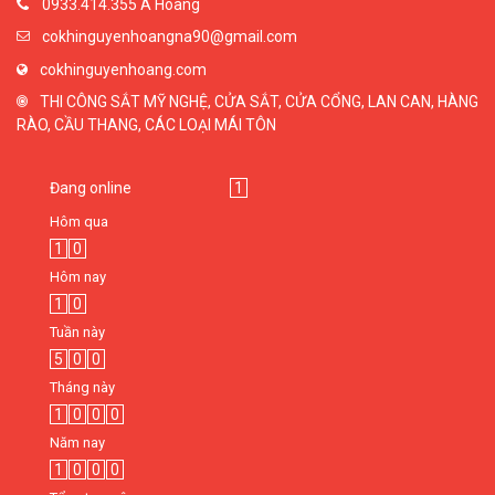
0933.414.355 A Hoàng
cokhinguyenhoangna90@gmail.com
cokhinguyenhoang.com
THI CÔNG SẮT MỸ NGHỆ, CỬA SẮT, CỬA CỔNG, LAN CAN, HÀNG
RÀO, CẦU THANG, CÁC LOẠI MÁI TÔN
Đang online
1
Hôm qua
1
0
Hôm nay
1
0
Tuần này
5
0
0
Tháng này
1
0
0
0
Năm nay
1
0
0
0