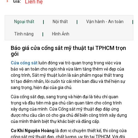
Liên hệ
Giá:
Ngoại thất
Nội thất
Vận hành - An toàn
Tính năng
Hình Ảnh
Báo giá cửa cổng sắt mỹ thuật tại TPHCM trọn
gói
Cửa cổng sắt
luôn đóng vai trò quan trọng trong việc vừa
bảo vệ an toàn cho ngôi nhà vừa làm tăng thêm vẻ đẹp của
công trình, Sắt mỹ thuật luôn là sản phẩm ngoại thất trang
trí tạo điểm nhấn, lôi cuốn từ cái nhìn ban đầu và thể hiện sự
sang trọng, hiện đại của gia chủ.
Cửa cổng sắt đẹp, sang trọng và hiện đại là tiêu chí quan
trọng và đầu tiên mà gia chủ cần quan tâm cho công trình
xây dựng của mình. Cửa Cổng sắt mỹ thuật đẹp đáp ứng
được nhu cầu cần có cho gia chủ để biến công trình xây dựng
của mình thành biệt thự khác biệt và đẳng cấp.
Cơ Khí Nguyễn Hoàng
là đơn vị chuyên thiết kế, thi công cửa
cổng sắt mỹ thuật đẹp, chất lượng, uy tín tại TPHCM. Với đội