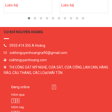
Liên hệ
Liên hệ
CƠ KHÍ NGUYỄN HOÀNG
0933.414.355 A Hoàng
cokhinguyenhoangna90@gmail.com
cokhinguyenhoang.com
THI CÔNG SẮT MỸ NGHỆ, CỬA SẮT, CỬA CỔNG, LAN CAN, HÀNG
RÀO, CẦU THANG, CÁC LOẠI MÁI TÔN
Đang online
1
Hôm qua
1
0
Hôm nay