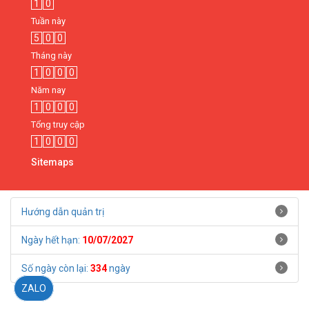
1
0
Tuần này
5
0
0
Tháng này
1
0
0
0
Năm nay
1
0
0
0
Tổng truy cập
1
0
0
0
Sitemaps
Hướng dẫn quản trị
Ngày hết hạn:
10/07/2027
Số ngày còn lại:
334
ngày
ZALO