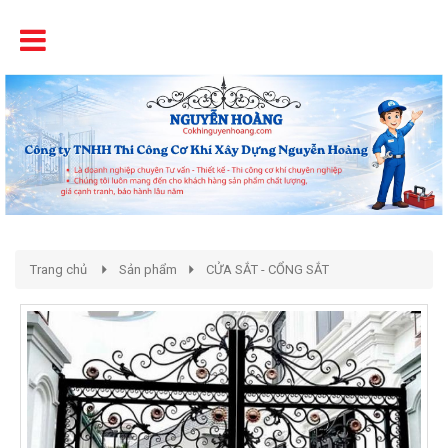
Tên
Chất Lượng - Uy Tín - Giá Cạnh Tranh
Trang chủ
Sản phẩm
CỬA SẮT - CỔNG SẮT