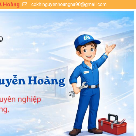
 A Hoàng
cokhinguyenhoangna90@gmail.com
|