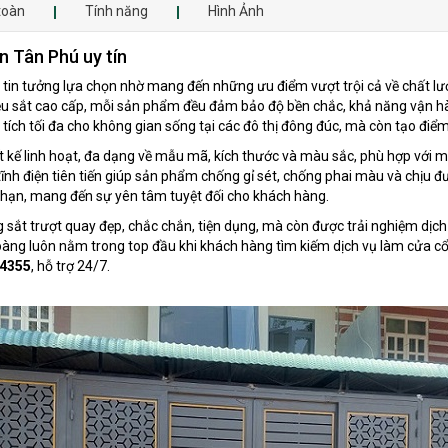
toàn
Tính năng
Hình Ảnh
n Tân Phú uy tín
in tưởng lựa chọn nhờ mang đến những ưu điểm vượt trội cả về chất lượ
liệu sắt cao cấp, mỗi sản phẩm đều đảm bảo độ bền chắc, khả năng vận hà
 tích tối đa cho không gian sống tại các đô thị đông đúc, mà còn tạo điểm
 kế linh hoạt, đa dạng về mẫu mã, kích thước và màu sắc, phù hợp với mọ
 điện tiên tiến giúp sản phẩm chống gỉ sét, chống phai màu và chịu được
i hạn, mang đến sự yên tâm tuyệt đối cho khách hàng.
 sắt trượt quay đẹp, chắc chắn, tiện dụng, mà còn được trải nghiệm dịc
oàng luôn nằm trong top đầu khi khách hàng tìm kiếm dịch vụ làm cửa cổ
4355
, hỗ trợ 24/7.