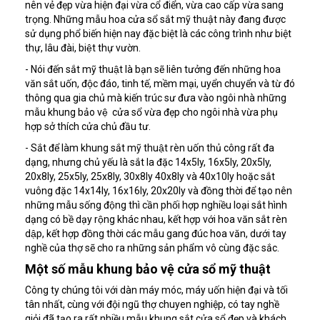
nên vẻ đẹp vừa hiện đại vừa cổ điển, vừa cao cấp vừa sang
trọng. Những mẫu hoa cửa sổ sắt mỹ thuật này đang được
sử dụng phổ biến hiện nay đặc biệt là các công trình như biệt
thự, lâu đài, biệt thự vườn.
- Nói đến sắt mỹ thuật là bạn sẽ liên tưởng đến những hoa
văn sắt uốn, độc đáo, tinh tế, mềm mại, uyển chuyển và từ đó
thông qua gia chủ mà kiến trúc sư đưa vào ngôi nhà những
mẫu khung bảo vệ cửa sổ vừa đẹp cho ngôi nhà vừa phụ
hợp sở thích cửa chủ đầu tư.
- Sắt để làm khung sắt mỹ thuật rèn uốn thủ công rất đa
dạng, nhưng chủ yếu là sắt la đặc 14x5ly, 16x5ly, 20x5ly,
20x8ly, 25x5ly, 25x8ly, 30x8ly 40x8ly và 40x10ly hoặc sắt
vuông đặc 14x14ly, 16x16ly, 20x20ly và đồng thời để tạo nên
những mẫu sống động thì cần phối hợp nghiều loại sắt hình
dạng có bề dạy rộng khác nhau, kết hợp với hoa văn sắt rèn
dập, kết hợp đồng thời các mẫu gang đúc hoa văn, dưới tay
nghề của thợ sẽ cho ra những sản phẩm vô cùng đặc sắc.
Một số mẫu khung bảo vệ cửa sổ mỹ thuật
Công ty chúng tôi với dàn máy móc, máy uốn hiện đại và tối
tân nhất, cùng với đội ngũ thợ chuyen nghiệp, có tay nghề
giỏi đã tạo ra rất nhiều mẫu khung sắt cửa sổ đẹp và khách