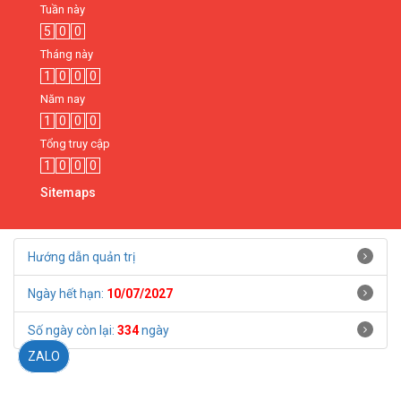
Tuần này
5
0
0
Tháng này
1
0
0
0
Năm nay
1
0
0
0
Tổng truy cập
1
0
0
0
Sitemaps
Hướng dẫn quản trị
Ngày hết hạn:
10/07/2027
Số ngày còn lại:
334
ngày
ZALO