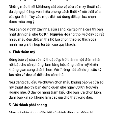
Những mẫu thiết kế khung sắt bảo vệ cửa sổ mxy thuật rất
đa dạng phù hợp với nhiều phong cách thiết kế nội thất của
các gia đình. Tùy vào mục đích sử dụng để bạn lựa chọn
được mẫu ưng ý.
Nếu bạn có ý định xây nhà, sửa sang, cải tạo nhà cửa thì bạn
nhất định phải ghé
Cơ Khí Nguyễn Hoàng
thôi vì ở đây có rất
nhiều mẫu đẹp để bạn tha hồ lựa chọn theo sở thích của
mình mà giá thì hợp túi tiền của quý khách.
4.
Tính thẩm mỹ
Bông bảo vệ cửa sổ mỹ thuật đẹp trở thành một điểm nhấn
nổi bật cho căn phòng, làm tăng hiệu ứng thẩm mỹ khiến
không gian sang chảnh hơn. Với đường nét uốn lượn cầu kỹ
tạo nên vẽ đẹp cổ điển cho căn nhà.
Nếu đang đau đầu về chuyện chọn mẫu khung bảo vệ cửa sổ
mỹ thuật đẹp thì bạn đừng quên ghé ngay Cơ Khí Nguyễn
Hoàng nhé. Ở đây có hàng trăm kiểu cho bạn lựa chọn luôn,
đảm bảo xịn sò, không làm các gia chủ thất vọng đâu.
5.
Giá thành phải chăng
Mức giá nhìn chung đều hết sức bình dân, dao động từ