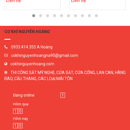
Liên hệ
Liên hệ
CƠ KHÍ NGUYỄN HOÀNG
0933.414.355 A Hoàng
cokhinguyenhoangna90@gmail.com
cokhinguyenhoang.com
THI CÔNG SẮT MỸ NGHỆ, CỬA SẮT, CỬA CỔNG, LAN CAN, HÀNG
RÀO, CẦU THANG, CÁC LOẠI MÁI TÔN
Đang online
1
Hôm qua
1
0
Hôm nay
1
0