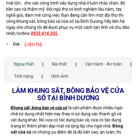
mái tôn... cho các công trình xây dựng nhà ở luôn chắc chắn, độ
bền cao và thẫm mỹ. Đội ngũ thợ có kinh nghiệm lâu năm, tay
nghề giỏi, đam mê công việc. Bạn đang cần tìm một đội thợ thi
công khung sắt, bông bảo vệ cửa sổ tại Bình Dương, hãy liên hệ
ngay cho chúng tôi để được phục vụ một cách tận tình và chu đáo
nhất, hotline
0933.414.355.
Liên hệ
Giá:
Ngoại thất
Nội thất
Vận hành - An toàn
Tính năng
Hình Ảnh
LÀM KHUNG SẮT, BÔNG BẢO VỆ CỬA
SỔ TẠI BÌNH DƯƠNG
Khung sắt, bông bảo vệ
cửa sổ
là sản phẩm được nhiều ngôi
nhà sử dụng nhất hiện nay thay vì sử dụng các thanh gỗ và
vật dụng khác. Nó vừa có tác dụng bảo vệ, vừa có tác dụng
trang trí thêm phần đẹp mắt và lộng lẫy cho ngôi nhà.
Bông
sắt cửa sổ
có những ưu điểm đó là độ bền cao, an toàn, thi