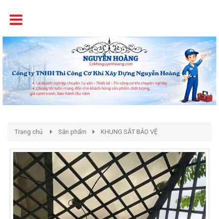
Tên
Chất Lượng - Uy Tín - Giá Cạnh Tranh
Trang chủ
Sản phẩm
KHUNG SẮT BẢO VỆ