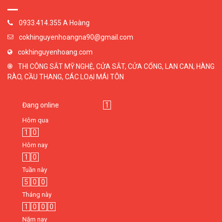
0933.414.355 A Hoàng
cokhinguyenhoangna90@gmail.com
cokhinguyenhoang.com
THI CÔNG SẮT MỸ NGHỆ, CỬA SẮT, CỬA CỔNG, LAN CAN, HÀNG
RÀO, CẦU THANG, CÁC LOẠI MÁI TÔN
Đang online
1
Hôm qua
1
0
Hôm nay
1
0
Tuần này
5
0
0
Tháng này
1
0
0
0
Năm nay