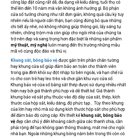
công lắp đặt cũng rất dễ, đa dạng về kiểu dáng, tuổi thọ có
thể lên đến 10 năm mà vẫn không ảnh hưởng gì. Bộ phận
cửa sổ tưởng chừng như rất đơn giản, không quá cầu kỳ tuy
nhiên nếu là người cẩn thận, bạn cũng đừng bỏ qua những
chi tiết ấy nhé, nó không những giúp thông gió, lấy sáng tự
nhiên, chống trộm mà còn giúp cho ngôi nhà của chúng ta
trở nên đẹp và sang trọng hơn đặc biệt là những sản phẩm
mỹ thuật, mỹ nghệ
luôn mang đến thị trường những mẫu
mã vô cùng độc đáo và thú vị.
Khung sắt, bông bảo vệ
được gắn trên phần chân tường
hay khung cửa sổ giúp đảm bảo an toàn cho thành viên
trong gia đình khỏi sự đột nhập từ bên ngoài, và hạn chế rủi
ro cho con trẻ hay leo trèo và chơi gần khu vực cửa sổ.
Khung bảo vệ cửa sổ bằng sắt thép được sử dụng nhiều nhất
hiện nay bởi giá thành phù hợp và dễ thiết kế. Giá thành
khung bảo vệ sắt phụ thuộc vào độ dày của sắt, thép, kích
thước của hộp sắt, kiểu dáng, độ phức tạp… Tùy theo khung
của lớn hay nhỏ mà sử dụng kích thước hộp sắt cho phù hợp
để đảm bảo độ cứng cáp. Khi thiết kế
khung sắt, bông bảo
vệ
đẹp cần chú ý đến khoảng cách giữa các thanh chia, cần
phải rộng để tạo không gian thông thoáng, mát mẻ cho ngôi
nhà bạn. Ngoài những khung bông nằm bên trong thì còn có