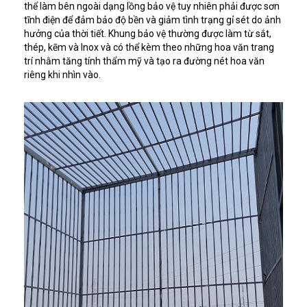
thể làm bên ngoài dạng lồng bảo vệ tuy nhiên phải được sơn
tĩnh điện để đảm bảo độ bền và giảm tình trạng gỉ sét do ảnh
hưởng của thời tiết. Khung bảo vệ thường được làm từ sắt,
thép, kẽm và Inox và có thể kèm theo những hoa văn trang
trí nhằm tăng tính thẩm mỹ và tạo ra đường nét hoa văn
riêng khi nhìn vào.