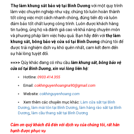
Thợ làm khung sắt bảo vệ tại Bình Dương
với một quy trình
làm việc chuyên nghiệp như vậy, chúng tôi luôn hoàn thành
tốt công việc một cách nhanh chóng, đúng tiến độ và luôn
đảm bảo tốt chất lượng công trình. Luôn được khách hàng
tin tưởng, ủng hộ và đánh giá cao về khả năng chuyên môn
và phương pháp làm việc hiệu quả. Bạn hãy đến với
thợ làm
khung sắt, bông bảo vệ cửa sổ tại Bình Dương
chúng tôi để
được trải nghiệm dịch vụ khó quên nhất, cam kết đem đến
sự hài lòng tuyệt đối.
==>>
Qúy khác đang có nhu cầu
làm khung sắt, bông bảo vệ
cửa sổ tại Bình Dương,
xin vui lòng liên hệ:
Hotline:
0933.414.355
Email:
cokhinguyenhoangna90@gmail.com
Website:
cokhinguyenhoang.com
Xem thêm các chuyên mục khác:
Làm cửa sắt tại Bình
Dương
,
làm mái tôn tại Bình Dương
,
làm hàng rào sắt tại Bình
Dương
,
làm cầu thang sắt tại Bình Dương
Cảm ơn quý khách đã đến với dịch vụ của chúng tôi, rất hân
hạnh được phục vụ