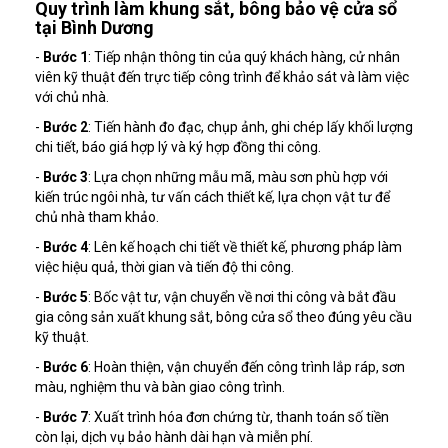
Quy trình làm khung sắt, bông bảo vệ cửa sổ
tại Bình Dương
-
Bước 1
: Tiếp nhận thông tin của quý khách hàng, cử nhân
viên kỹ thuật đến trực tiếp công trình để khảo sát và làm việc
với chủ nhà.
-
Bước 2
: Tiến hành đo đạc, chụp ảnh, ghi chép lấy khối lượng
chi tiết, báo giá hợp lý và ký hợp đồng thi công.
-
Bước 3
: Lựa chọn những mẫu mã, màu sơn phù hợp với
kiến trúc ngôi nhà, tư vấn cách thiết kế, lựa chọn vật tư để
chủ nhà tham khảo.
-
Bước 4
: Lên kế hoạch chi tiết về thiết kế, phương pháp làm
việc hiệu quả, thời gian và tiến độ thi công.
-
Bước 5
: Bốc vật tư, vận chuyển về nơi thi công và bắt đầu
gia công sản xuất khung sắt, bông cửa sổ theo đúng yêu cầu
kỹ thuật.
-
Bước 6
: Hoàn thiện, vận chuyển đến công trình lắp ráp, sơn
màu, nghiệm thu và bàn giao công trình.
-
Bước 7
: Xuất trình hóa đơn chứng từ, thanh toán số tiền
còn lại, dịch vụ bảo hành dài hạn và miễn phí.