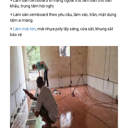
+ Làm sàn cemboard xi măng ngoài trời, làm sàn cho sân
khấu, trung tâm hội nghị.
+ Làm sàn cemboard theo yêu cầu, làm vác, trần, mặt dựng
tấm xi măng.
+
Làm mái tôn
, mái nhựa poly lấy sáng, cửa sắt, khung sắt
bảo vệ