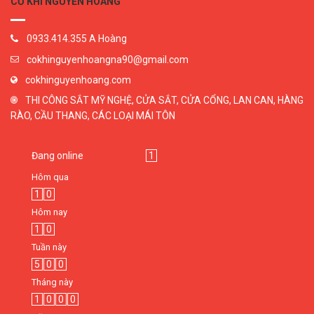
CƠ KHÍ NGUYỄN HOÀNG
0933.414.355 A Hoàng
cokhinguyenhoangna90@gmail.com
cokhinguyenhoang.com
THI CÔNG SẮT MỸ NGHỆ, CỬA SẮT, CỬA CỔNG, LAN CAN, HÀNG
RÀO, CẦU THANG, CÁC LOẠI MÁI TÔN
Đang online
1
Hôm qua
1
0
Hôm nay
1
0
Tuần này
5
0
0
Tháng này
1
0
0
0