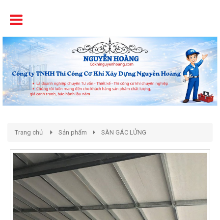
Tên
Chất Lượng - Uy Tín - Giá Cạnh Tranh
Trang chủ
Sản phẩm
SÀN GÁC LỬNG