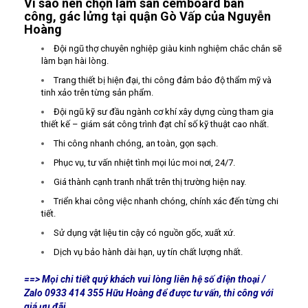
Vì sao nên chọn làm sàn cemboard ban
công, gác lửng tại quận Gò Vấp của Nguyễn
Hoàng
Đội ngũ thợ chuyên nghiệp giàu kinh nghiệm chắc chắn sẽ
làm bạn hài lòng.
Trang thiết bị hiện đại, thi công đảm bảo độ thẩm mỹ và
tinh xảo trên từng sản phẩm.
Đội ngũ kỹ sư đầu ngành cơ khí xây dựng cùng tham gia
thiết kế – giám sát công trình đạt chỉ số kỹ thuật cao nhất.
Thi công nhanh chóng, an toàn, gọn sạch.
Phục vụ, tư vấn nhiệt tình mọi lúc moi nơi, 24/7.
Giá thành cạnh tranh nhất trên thị trường hiện nay.
Triển khai công việc nhanh chóng, chính xác đến từng chi
tiết.
Sử dụng vật liệu tin cậy có nguồn gốc, xuất xứ.
Dịch vụ bảo hành dài hạn, uy tín chất lượng nhất.
==> Mọi chi tiết quý khách vui lòng liên hệ số điện thoại /
Zalo 0933 414 355 Hữu Hoàng để được tư vấn, thi công với
giá ưu đãi.