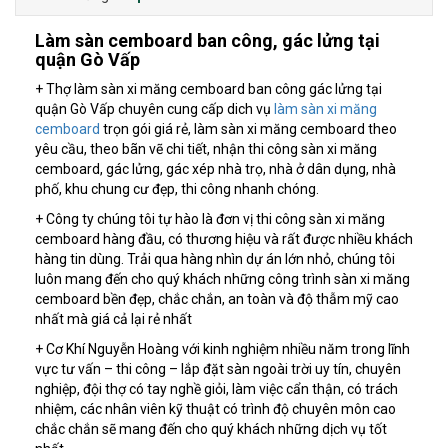
Làm sàn cemboard ban công, gác lửng tại
quận Gò Vấp
+ Thợ làm sàn xi măng cemboard ban công gác lửng tại
quận Gò Vấp chuyên cung cấp dich vụ
làm sàn xi măng
cemboard
trọn gói giá rẻ, làm sàn xi măng cemboard theo
yêu cầu, theo bãn vẽ chi tiết, nhận thi công sàn xi măng
cemboard, gác lửng, gác xép nhà trọ, nhà ở dân dụng, nhà
phố, khu chung cư đẹp, thi công nhanh chóng.
+ Công ty chúng tôi tự hào là đơn vị thi công sàn xi măng
cemboard hàng đầu, có thương hiệu và rất được nhiều khách
hàng tin dùng. Trải qua hàng nhìn dự án lớn nhỏ, chúng tôi
luôn mang đến cho quý khách những công trình sàn xi măng
cemboard bền đẹp, chắc chắn, an toàn và độ thẫm mỹ cao
nhất mà giá cả lại rẻ nhất
+ Cơ Khí Nguyễn Hoàng với kinh nghiệm nhiều năm trong lĩnh
vực tư vấn – thi công – lắp đặt sàn ngoài trời uy tín, chuyên
nghiệp, đội thợ có tay nghề giỏi, làm việc cẩn thận, có trách
nhiệm, các nhân viên kỹ thuật có trình độ chuyên môn cao
chắc chắn sẽ mang đến cho quý khách những dịch vụ tốt