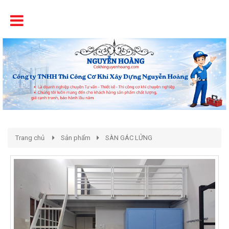
Tên
Chất Lượng - Uy Tín - Giá Cạnh Tranh
Trang chủ
Sản phẩm
SÀN GÁC LỬNG