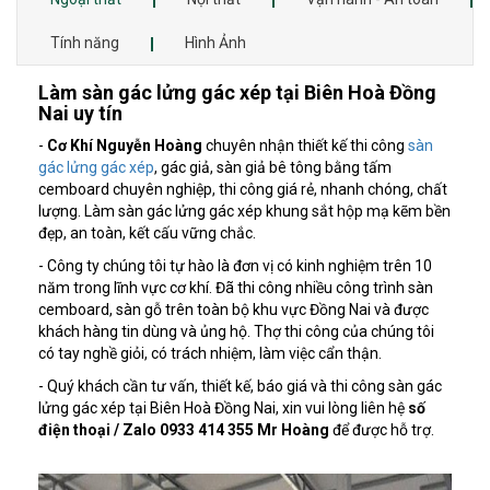
Tính năng
Hình Ảnh
Làm sàn gác lửng gác xép tại Biên Hoà Đồng
Nai uy tín
-
Cơ Khí Nguyễn Hoàng
chuyên nhận thiết kế thi công
sàn
gác lửng gác xép
, gác giả, sàn giả bê tông bằng tấm
cemboard chuyên nghiệp, thi công giá rẻ, nhanh chóng, chất
lượng. Làm sàn gác lửng gác xép khung sắt hộp mạ kẽm bền
đẹp, an toàn, kết cấu vững chắc.
- Công ty chúng tôi tự hào là đơn vị có kinh nghiệm trên 10
năm trong lĩnh vực cơ khí. Đã thi công nhiều công trình sàn
cemboard, sàn gỗ trên toàn bộ khu vực Đồng Nai và được
khách hàng tin dùng và ủng hộ. Thợ thi công của chúng tôi
có tay nghề giỏi, có trách nhiệm, làm việc cẩn thận.
- Quý khách cần tư vấn, thiết kế, báo giá và thi công sàn gác
lửng gác xép tại Biên Hoà Đồng Nai, xin vui lòng liên hệ
số
điện thoại / Zalo 0933 414 355 Mr Hoàng
để được hỗ trợ.