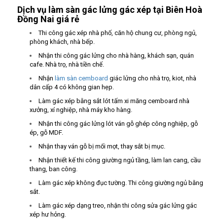
Dịch vụ làm sàn gác lửng gác xép tại Biên Hoà
Đồng Nai giá rẻ
Thi công gác xép nhà phố, căn hộ chung cư, phòng ngủ,
phòng khách, nhà bếp.
Nhận thi công gác lửng cho nhà hàng, khách sạn, quán
cafe. Nhà trọ, nhà tiền chế.
Nhận
làm sàn cemboard
giác lửng cho nhà trọ, kiot, nhà
dân cấp 4 có không gian hẹp.
Làm gác xép bằng sắt lót tấm xi măng cemboard nhà
xưởng, xí nghiệp, nhà máy kho hàng.
Nhận thi công gác lửng lót ván gỗ ghép công nghiệp, gỗ
ép, gỗ MDF.
Nhận thay ván gỗ bị mối mọt, thay sắt bị mục.
Nhận thiết kế thi công giường ngủ tầng, làm lan cang, cầu
thang, ban công.
Làm gác xép không đục tường. Thi công giường ngủ bằng
sắt.
Làm gác xép dạng treo, nhận thi công sửa gác lửng gác
xép hư hỏng.