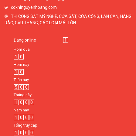
cokhinguyenhoang.com
THI CÔNG SẮT MỸ NGHỆ, CỬA SẮT, CỬA CỔNG, LAN CAN, HÀNG
RÀO, CẦU THANG, CÁC LOẠI MÁI TÔN
Đang online
1
Hôm qua
1
0
Hôm nay
1
0
Tuần này
5
0
0
Tháng này
1
0
0
0
Năm nay
1
0
0
0
Tổng truy cập
1
0
0
0