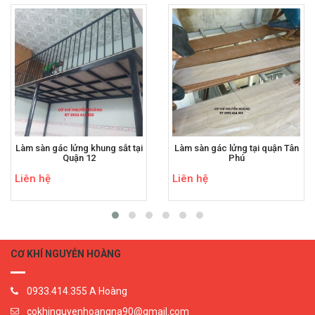
Làm sàn gác lửng khung sắt tại
Làm sàn gác lửng tại quận Tân
Quận 12
Phú
Liên hệ
Liên hệ
CƠ KHÍ NGUYỄN HOÀNG
0933.414.355 A Hoàng
cokhinguyenhoangna90@gmail.com