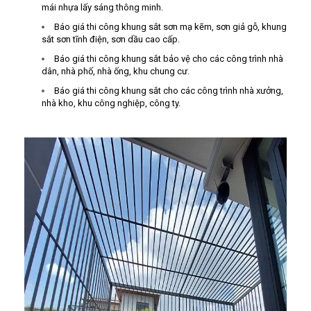
mái nhựa lấy sáng thông minh.
Báo giá thi công khung sắt sơn mạ kẽm, sơn giả gỗ, khung
sắt sơn tĩnh điện, sơn dầu cao cấp.
Báo giá thi công khung sắt bảo vệ cho các công trình nhà
dân, nhà phố, nhà ống, khu chung cư.
Báo giá thi công khung sắt cho các công trình nhà xưởng,
nhà kho, khu công nghiệp, công ty.