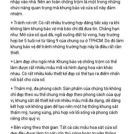
nhập vào nhà. Nên an toàn chống trộm là một trong những
chức năng quan trọng mà khung bảo vệ cửa sổ này đảm
nhiệm.
+ Tránh rơi rớt: Có rất nhiều trường hợp đáng tiếc xảy ra khi
không làm khung bảo vệ mà báo chí đã đưa tin. Chẳng hạn
như: Mở cửa sổ quá đà, ngã xuống đất tử vong, hay trường
hợp bé 5 tuổi rơi từ tầng 9 của chung cư ở TPHCM. Do đó làm
khung bảo vệ để tránh những trường hợp này là điều rất cần
thiết.
+ Làm đẹp cho ngôi nhà: Khung bảo vệ chống trộm có thể
làm được rất nhiều mẫu mã và hình dạng hoa văn khác
nhau. Có rất nhiều kiểu thiết kế đẹp có thể tạo ra điểm nhấn
nổi bật cho cửa sổ.
+ Thẩm mỹ, đa phong cách: Sản phẩm của chúng tôi không
chỉ đẹp theo xu thế chung mà đẹp theo phong cách của quý
vị, khung sắt dễ thiết kế với nhiều mẫu mã đa dạng, dễ dàng
kết hợp với không gian để tạo nên một hệ thống khung sắt
thẩm mỹ, tương xứng, phù hợp với lối sống và phong cách
riêng cho quý vị.
+ Bền vững theo thời gian: Tất cả các mẫu hoa sắt cửa sổ
đẹp đều được làm từ sắt uốn thủ công hoặc truyền thống,