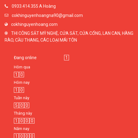
0933.414.355 A Hoàng
cokhinguyenhoangna90@gmail.com
cokhinguyenhoang.com
THI CÔNG SẮT MỸ NGHỆ, CỬA SẮT, CỬA CỔNG, LAN CAN, HÀNG
RÀO, CẦU THANG, CÁC LOẠI MÁI TÔN
Đang online
1
Hôm qua
1
0
Hôm nay
1
0
Tuần này
5
0
0
Tháng này
1
0
0
0
Năm nay
1
0
0
0