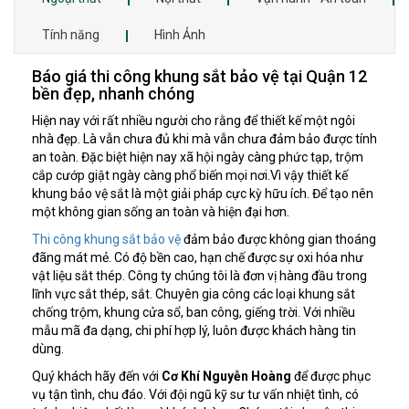
Tính năng
Hình Ảnh
Báo giá thi công khung sắt bảo vệ tại Quận 12
bền đẹp, nhanh chóng
Hiện nay với rất nhiều người cho rằng để thiết kế một ngôi
nhà đẹp. Là vẫn chưa đủ khi mà vẫn chưa đảm bảo được tính
an toàn. Đặc biệt hiện nay xã hội ngày càng phức tạp, trộm
cắp cướp giật ngày càng phổ biến mọi nơi.Vì vậy thiết kế
khung bảo vệ sắt là một giải pháp cực kỳ hữu ích. Để tạo nên
một không gian sống an toàn và hiện đại hơn.
Thi công khung sắt bảo vệ
đảm bảo được không gian thoáng
đãng mát mẻ. Có độ bền cao, hạn chế được sự oxi hóa như
vật liệu sắt thép. Công ty chúng tôi là đơn vị hàng đầu trong
lĩnh vực sắt thép, sắt. Chuyên gia công các loại khung sắt
chống trộm, khung cửa sổ, ban công, giếng trời. Với nhiều
mẫu mã đa dạng, chi phí hợp lý, luôn được khách hàng tin
dùng.
Quý khách hãy đến với
Cơ Khí Nguyễn Hoàng
để được phục
vụ tận tình, chu đáo. Với đội ngũ kỹ sư tư vấn nhiệt tình, có