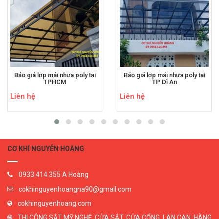
Báo giá lợp mái nhựa poly tại
Báo giá lợp mái nhựa poly tại
TPHCM
TP Dĩ An
Liên hệ
Liên hệ
CƠ KHÍ NGUYỄN HOÀNG
0933.414.355 A Hoàng
cokhinguyenhoangna90@gmail.com
cokhinguyenhoang.com
THI CÔNG SẮT MỸ NGHỆ, CỬA SẮT, CỬA CỔNG, LAN CAN, HÀNG