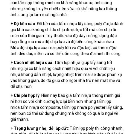
các tấm lợp thông minh có khả năng khúc xạ ánh sáng
nhưng không truyền nhiệt nên vừa có khả năng lưu thông
ánh sáng lại làm mát ngôi nhà.
+
Độ bền cao
: Độ bền của tấm nhựa lấy sáng poly được đánh
giá khá cao không chỉ do chịu được lực tốt mà còn chịu ăn
mòn của thời gian. Tùy thuộc vào độ dày mỏng, dạng đặc
hay rỗng mà mức độ chịu lực và độ bền cũng khác nhau.
Mức độ chịu lực của mái poly lớn và đặc biệt có thêm đặc
tính dẻo dai, mềm và có thể uốn cong theo địa hình thi công.
+
Cách nhiệt hiệu quả
: Tấm lợp nhựa giúp lấy sáng tốt
nhưng lại có khả năng cách nhiệt hiệu quả vì với chất liệu
nhựa không dẫn nhiệt, lượng nhiệt trên mái sẽ được phản xạ
vào không gian, do đó giúp cho ngôi nhà trở nên mát mẻ và
dễ chịu hơn.
+
Chi phí hợp lý
: Hiện nay báo giá tấm nhựa thông minh giá
rẻ hơn so với kính cường lực lại bền hơn những tấm lợp
mica,tấm nhựa composite, tấm lợp nhựa polyester lấy sáng,
nên bạn có thể sử dụng chúng mà không có quá lo ngại về
giá thành.
+
Trọng lượng nhẹ, dễ lắp đặt
: Tấm lợp poly thi công nhanh,