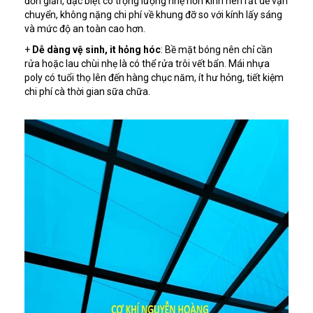
đơn giản, đặc biệt có trọng lượng nhẹ hơn kính nên rất dễ vận
chuyển, không nặng chi phí về khung đỡ so với kính lấy sáng
và mức độ an toàn cao hơn.
+
Dễ dàng vệ sinh, it hỏng hóc
: Bề mặt bóng nên chỉ cần
rửa hoặc lau chùi nhẹ là có thể rửa trôi vết bẩn. Mái nhựa
poly có tuổi thọ lên đến hàng chục năm, ít hư hỏng, tiết kiệm
chi phí cà thời gian sữa chữa.