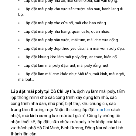
Lắp đặt mái poly nhà xe, mái che hồ bơi, sân vận động.
Lắp đặt mái poly khu vực sân trước, sân sau, hành lang đi
bộ.
Lắp đặt mái poly che cửa sổ, mái che ban công.
Lắp đặt mái poly nhà hàng, quán cafe, quán nhậu.
Lắp đặt mái poly sân vườn, mái tum, mái che cửa cổng.
Lắp đặt mái poly đẹp theo yêu cầu, làm mái vòm poly đẹp.
Lắp đặt khung kèo làm mái poly đẹp, an toàn, kiên cố.
Lắp đặt làm mái poly đặc ruột, mái poly rỗng ruột.
Lắp đặt làm mái che khác như: Mái tôn, mái kính, mái ngói,
mái bạt...
Lắp đặt mái poly tại Củ Chi uy tín
, dịch vụ làm mái poly, tấm
lợp thông minh cho các công trình xây dựng lớn nhỏ, các
công trình nhà dân, nhà phố, biệt thự, khu chung cư, các
trung tâm thương mại. Nhận thi công lắp đặt
mái tôn
cách
nhiệt, mái kính cương lực, mái bạt giá rẻ. Công ty chúng tôi
nhận thiết kế, lắp đặt, sữa chữa mái poly trên khắp các khu
vự thành phố Hồ Chí Minh, Bình Dương, Đồng Nai và các tỉnh
thành lân cận.