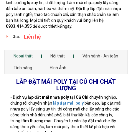
kinh cường lực uy tín, chất lượng. Làm mái nhựa poly lấy sáng
đản bảo an toàn, hài hòa và thẩm mỹ. Đội thợ lắp đặt mái nhựa
poly lành nghề, thao tác chuẩn chỉ, cẩn thận chắc chắn sẽ làm
bạn hài lòng. Mọi chi tiết xin quý khách vui lòng liên hệ
0933.414.355
để được thiết kế ngay.
Liên hệ
Giá:
Ngoại thất
Nội thất
Vận hành - An toàn
Tính năng
Hình Ảnh
LẮP ĐẶT MÁI POLY TẠI CỦ CHI CHẤT
LƯỢNG
-
Dịch vụ lắp đặt mái nhựa poly tại Củ Chi
chuyên nghiệp,
chúng tôi chuyên nhận
lắp đặt mái poly
bền đẹp, lắp đặt mái
nhựa poly lấy sáng uy tín, thi công mái che lấy sáng cho các
công trình nhà dân, nhà phố, biệt thự liền kề, các công ty,
trung tâm thương mại...Chuyên tư vấn lắp đặt mái che lấy
sáng theo yêu cầu, làm mái poly theo thiết kế phù hợp với