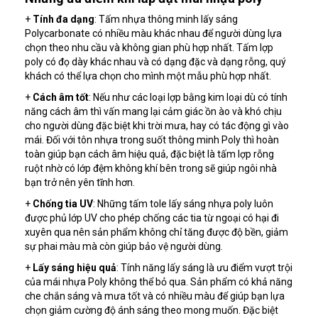
+
Tính đa dạng
: Tấm nhựa thông minh lấy sáng
Polycarbonate có nhiều màu khác nhau để người dùng lựa
chọn theo nhu cầu và không gian phù hợp nhất. Tấm lợp
poly có đọ dày khác nhau và có dạng đặc và dạng rỗng, quý
khách có thể lựa chọn cho mình một mẫu phù hợp nhất.
+
Cách âm tốt
: Nếu như các loại lợp bằng kim loại dù có tính
năng cách âm thì vấn mang lại cảm giác ồn ào và khó chịu
cho người dùng đặc biệt khi trời mưa, hay có tác động gì vào
mái. Đối với tôn nhựa trong suốt thông minh Poly thì hoàn
toàn giúp bạn cách âm hiệu quả, đặc biệt là tấm lợp rỗng
ruột nhờ có lớp đệm không khí bên trong sẽ giúp ngôi nhà
bạn trở nên yên tĩnh hơn.
+
Chống tia UV
: Những tấm tole lấy sáng nhựa poly luôn
được phủ lớp UV cho phép chống các tia từ ngoại có hại đi
xuyên qua nên sản phẩm không chỉ tăng được độ bền, giảm
sự phai màu mà còn giúp bảo vệ người dùng.
+
Lấy sáng hiệu quả
: Tính năng lấy sáng là ưu điểm vượt trội
của mái nhựa Poly không thể bỏ qua. Sản phẩm có khả năng
che chắn sáng và mưa tốt và có nhiều màu để giúp bạn lựa
chọn giảm cường độ ánh sáng theo mong muốn. Đặc biệt