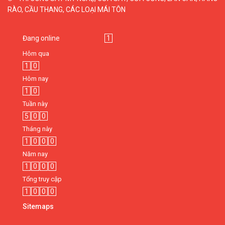
RÀO, CẦU THANG, CÁC LOẠI MÁI TÔN
Đang online
1
Hôm qua
1
0
Hôm nay
1
0
Tuần này
5
0
0
Tháng này
1
0
0
0
Năm nay
1
0
0
0
Tổng truy cập
1
0
0
0
Sitemaps