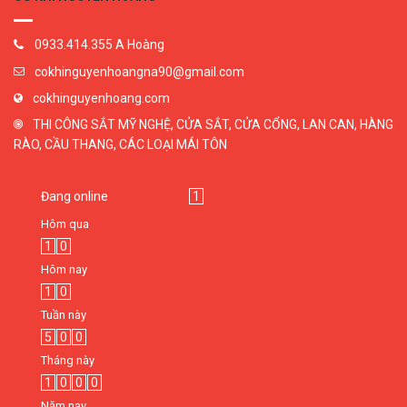
0933.414.355 A Hoàng
cokhinguyenhoangna90@gmail.com
cokhinguyenhoang.com
THI CÔNG SẮT MỸ NGHỆ, CỬA SẮT, CỬA CỔNG, LAN CAN, HÀNG
RÀO, CẦU THANG, CÁC LOẠI MÁI TÔN
Đang online
1
Hôm qua
1
0
Hôm nay
1
0
Tuần này
5
0
0
Tháng này
1
0
0
0
Năm nay