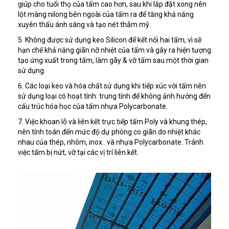
giúp cho tuổi thọ của tấm cao hơn, sau khi lắp đặt xong nên
lột màng nilong bên ngoài của tấm ra để tăng khả năng
xuyên thấu ánh sáng và tạo nét thẫm mỹ.
5. Không được sử dụng keo Silicon để kết nối hai tấm, vì sẽ
hạn chế khả năng giãn nỡ nhiệt của tấm và gây ra hiện tượng
tạo ứng xuất trong tấm, làm gãy & vỡ tấm sau một thời gian
sử dụng.
6. Các loại keo và hóa chất sử dụng khi tiếp xúc với tấm nên
sử dụng loại có hoạt tính: trung tính để không ảnh hưởng đến
cấu trúc hóa học của tấm nhựa Polycarbonate.
7. Việc khoan lỗ và liên kết trực tiếp tấm Poly và khung thép,
nên tính toán đến mức độ dự phòng co giãn do nhiệt khác
nhau của thép, nhôm, inox.. và nhựa Polycarbonate. Tránh
việc tấm bị nứt, vỡ tại các vị trí liên kết.