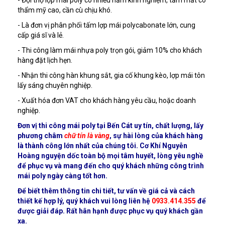
- Đội thợ lợp mái poly có nhiều năm kinh nghiệm, tầm mắt có
thẩm mỹ cao, cần cù chịu khó.
- Là đơn vị phân phối tấm lợp mái polycabonate lớn, cung
cấp giá sĩ và lẻ.
- Thi công làm mái nhựa poly trọn gói, giảm 10% cho khách
hàng đặt lịch hẹn.
- Nhận thi công hàn khung sắt, gia cố khung kèo, lợp mái tôn
lấy sáng chuyên nghiệp.
- Xuất hóa đơn VAT cho khách hàng yêu cầu, hoặc doanh
nghiệp.
Đơn vị thi công mái poly tại Bến Cát uy tín, chất lượng, lấy
phương châm
chữ tín là vàng
, sự hài lòng của khách hàng
là thành công lớn nhất của chúng tôi. Cơ Khí Nguyễn
Hoàng nguyện dốc toàn bộ mọi tâm huyết, lòng yêu nghề
để phục vụ và mang đến cho quý khách những công trình
mái poly ngày càng tốt hơn.
Để biết thêm thông tin chi tiết, tư vấn về giá cả và cách
thiết kế hợp lý, quý khách vui lòng liên hệ
0933.414.355
để
được giải đáp. Rất hân hạnh được phục vụ quý khách gần
xa.