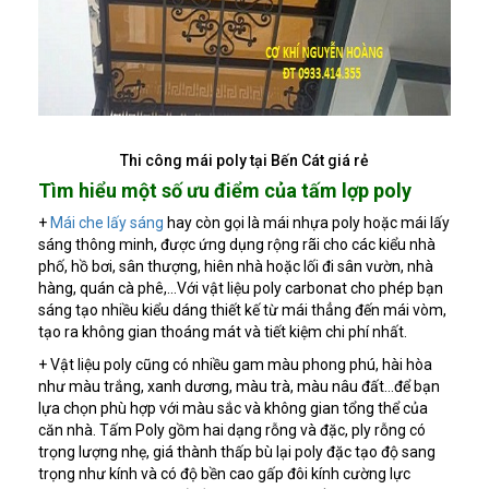
Thi công mái poly tại Bến Cát giá rẻ
Tìm hiểu một số ưu điểm của tấm lợp poly
+
Mái che lấy sáng
hay còn gọi là mái nhựa poly hoặc mái lấy
sáng thông minh, được ứng dụng rộng rãi cho các kiểu nhà
phố, hồ bơi, sân thượng, hiên nhà hoặc lối đi sân vườn, nhà
hàng, quán cà phê,...Với vật liệu poly carbonat cho phép bạn
sáng tạo nhiều kiểu dáng thiết kế từ mái thẳng đến mái vòm,
tạo ra không gian thoáng mát và tiết kiệm chi phí nhất.
+ Vật liệu poly cũng có nhiều gam màu phong phú, hài hòa
như màu trắng, xanh dương, màu trà, màu nâu đất…để bạn
lựa chọn phù hợp với màu sắc và không gian tổng thể của
căn nhà. Tấm Poly gồm hai dạng rỗng và đặc, ply rỗng có
trọng lượng nhẹ, giá thành thấp bù lại poly đặc tạo độ sang
trọng như kính và có độ bền cao gấp đôi kính cường lực