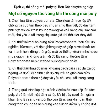
Dịch vụ thi công mái poly tại Bến Cát chuyên nghiệp
Một số nguyên tắc vàng khi thi công mái poly
1. Chọn lựa tấm polycarbonate: Chọn loại tấm có lớp UV
chống tia cực tím theo tiêu chuẩn chịu thời tiết, độ dày tấm
phù hợp với cấu trúc khung xương và khả năng chịu lực của
mái, chủ yếu là tải trọng chịu sức gió khi thời tiết thay đổi.
2. Khi thiết kế mái áp dụng tấm Polycarbonate: Yêu cầu độ
nghiên 10cm/m, với độ nghiêng này sẽ giúp nước thoát tốt
và nhanh hơn, đồng thời giúp mái có thể tự vệ sinh nhờ nước
mưa giúp mái không giảm đi độ lấy sáng. Hướng tấm
Polycarbonate nên đặt theo hướng nước chảy.
3. Khi thiết kế khâu độ mái (khoảng cách giữa các đà, xà gồ
ngang và dọc), cần tính đến độ chịu tải co giãn của tấm
Polycarbonate theo độ dày và yêu cầu chịu tải trong công
trình.
4. Trong quá trình lắp đặt: tránh việc bước trực tiếp lên tấm
poly, vì sẽ làm bề mặt tấm và lớp UV bị trầy sướt làm giảm
khả năng lấy sáng và tuổi thọ của tấm, sau khi hoàn thiện
công trình chúng ta nên dùng keo silicon để xử lý chống dột