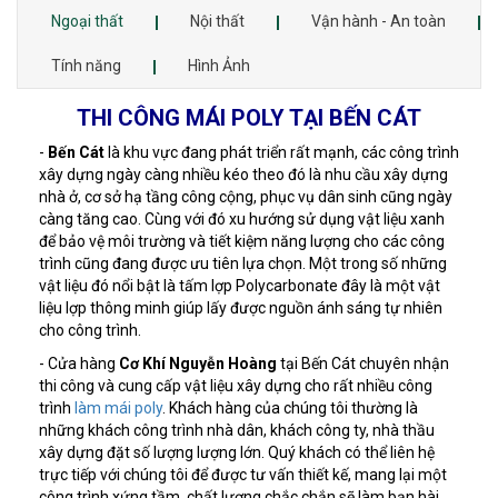
Ngoại thất
Nội thất
Vận hành - An toàn
Tính năng
Hình Ảnh
THI CÔNG MÁI POLY TẠI BẾN CÁT
-
Bến Cát
là khu vực đang phát triển rất mạnh, các công trình
xây dựng ngày càng nhiều kéo theo đó là nhu cầu xây dựng
nhà ở, cơ sở hạ tầng công cộng, phục vụ dân sinh cũng ngày
càng tăng cao. Cùng với đó xu hướng sử dụng vật liệu xanh
để bảo vệ môi trường và tiết kiệm năng lượng cho các công
trình cũng đang được ưu tiên lựa chọn. Một trong số những
vật liệu đó nổi bật là tấm lợp Polycarbonate đây là một vật
liệu lợp thông minh giúp lấy được nguồn ánh sáng tự nhiên
cho công trình.
- Cửa hàng
Cơ Khí Nguyễn Hoàng
tại Bến Cát chuyên nhận
thi công và cung cấp vật liệu xây dựng cho rất nhiều công
trình
làm mái poly
. Khách hàng của chúng tôi thường là
những khách công trình nhà dân, khách công ty, nhà thầu
xây dựng đặt số lượng lượng lớn. Quý khách có thể liên hệ
trực tiếp với chúng tôi để được tư vấn thiết kế, mang lại một
công trình xứng tầm, chất lượng chắc chắn sẽ làm bạn hài