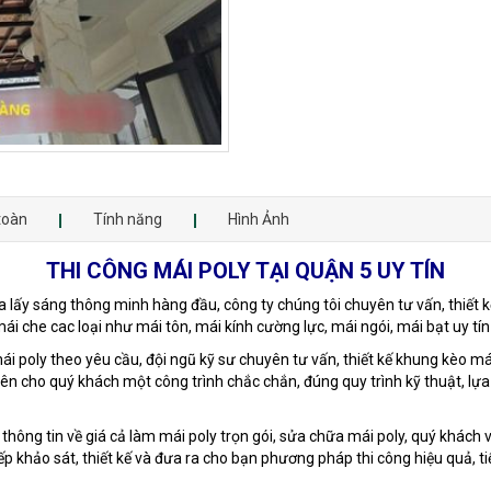
toàn
Tính năng
Hình Ảnh
THI CÔNG MÁI POLY TẠI QUẬN 5 UY TÍN
 lấy sáng thông minh hàng đầu, công ty chúng tôi chuyên tư vấn, thiết kế
 che cac loại như mái tôn, mái kính cường lực, mái ngói, mái bạt uy tín
mái poly theo yêu cầu, đội ngũ kỹ sư chuyên tư vấn, thiết kế khung kèo má
nên cho quý khách một công trình chắc chắn, đúng quy trình kỹ thuật, lự
 thông tin về giá cả làm mái poly trọn gói, sửa chữa mái poly, quý khách 
ếp khảo sát, thiết kế và đưa ra cho bạn phương pháp thi công hiệu quả, tiế