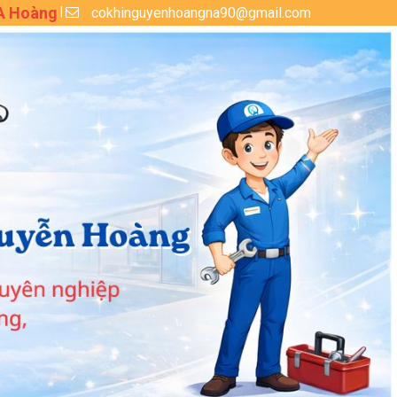
 A Hoàng
cokhinguyenhoangna90@gmail.com
|