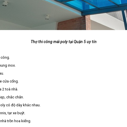
Thợ thi công mái poly tại Quận 5 uy tín
 công.
hung inox.
au.
he cửa cổng.
a 2 toà nhà.
đẹp, chắc chắn.
poly có độ dày khác nhau.
is, tạr xe buýt.
 nhà trồn hoa kiểng.