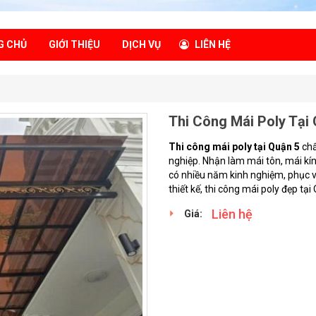
G CHỦ
GIỚI THIỆU
DỊCH VỤ
LIÊN HỆ
Thi Công Mái Poly Tại
Thi công mái poly tại Quận 5
chấ
nghiệp. Nhận làm mái tôn, mái kín
có nhiều năm kinh nghiệm, phục v
thiết kế, thi công mái poly đẹp tại 
Liên hệ
Giá: