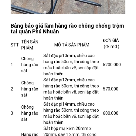
Bảng báo giá làm hàng rào chông chống trộm
tại quận Phú Nhuận
ĐƠN GIÁ
TÊN SẢN
STT
MÔ TẢ SẢN PHẨM
(đ/ md )
PHẨM
Sắt đặc pi10mm, chiều cao
Chông
hàng rào 50cm, thi công theo
1
hàng rào
5200.000
mẫu hoặc bãn vẽ, sơn lắp đặt
sắt
hoàn thiện
Sắt đặc pi12mm, chiều cao
Chông
hàng rào 50cm, thi công theo
2
hàng rào
570.000
mẫu hoặc bãn vẽ, sơn lắp đặt
sắt
hoàn thiện
Sắt đặc pi14mm, chiều cao
Chông
hàng rào 50cm, thi công theo
3
hàng rào
600.000
mẫu hoặc bãn vẽ, sơn lắp đặt
sắt
hoàn thiện
Sắt hộp mạ kẽm 20mm x
Hàng rào
20mm, dày 1.2mm, thi công