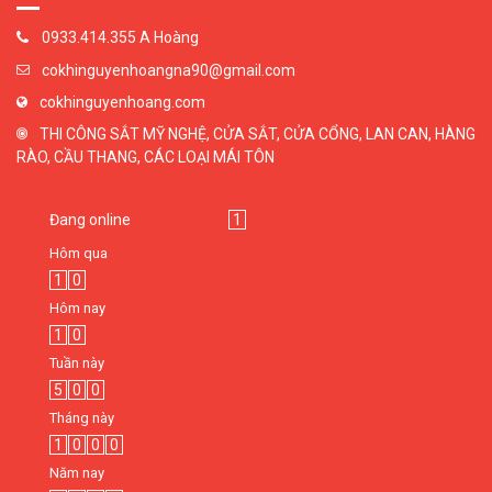
0933.414.355 A Hoàng
cokhinguyenhoangna90@gmail.com
cokhinguyenhoang.com
THI CÔNG SẮT MỸ NGHỆ, CỬA SẮT, CỬA CỔNG, LAN CAN, HÀNG
RÀO, CẦU THANG, CÁC LOẠI MÁI TÔN
Đang online
1
Hôm qua
1
0
Hôm nay
1
0
Tuần này
5
0
0
Tháng này
1
0
0
0
Năm nay