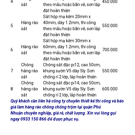
4
450.000
sắt
theo mẫu hoặc bãn vẽ, sơn lắp
đặt hoàn thiện
Sắt hộp mạ kẽm 20mm x
Hàng rào
40mm, dày 1.2mm, thi công
5
550.000
sắt
theo mẫu hoặc bãn vẽ, sơn lắp
đặt hoàn thiện
Sắt hộp mạ kẽm 30mm x
Hàng rào
60mm, dày 1.2mm, thi công
6
700.000
sắt
theo mẫu hoặc bãn vẽ, sơn lắp
đặt hoàn thiện
Chông
Chông sắt đặc pi12, cao 50cm,
7
hàng rào
khung sườn V5 dày 5ly. Sơn
550.000
sắt
chống rỉ 2 lớp, lắp hoàn thiện
Chông
Chông sắt đặc pi14, cao 50cm,
8
hàng rào
khung sườn V5 dày 5ly. Sơn
600.000
sắt
chống rỉ 2 lớp, lắp hoàn thiện
Quý khách cần liên hệ công ty chuyên thiết kế thi công và báo
giá làm hàng rào chông chống trộm tại quận Phú
Nhuận chuyên nghiệp, giá rẻ, chất lượng. Xin vui lòng gọi
ngay 0933 150 866 để được phục vụ.